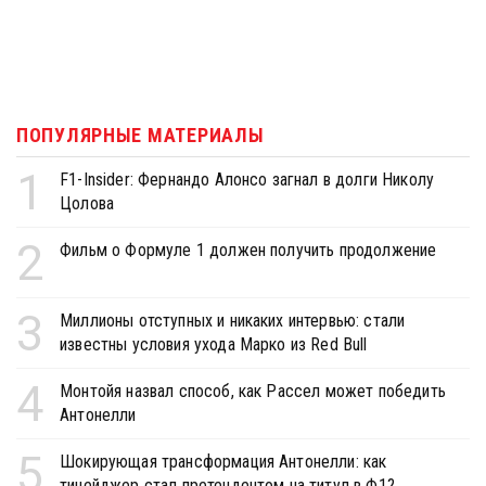
ПОПУЛЯРНЫЕ МАТЕРИАЛЫ
1
F1-Insider: Фернандо Алонсо загнал в долги Николу
Цолова
2
Фильм о Формуле 1 должен получить продолжение
3
Миллионы отступных и никаких интервью: стали
известны условия ухода Марко из Red Bull
4
Монтойя назвал способ, как Рассел может победить
Антонелли
5
Шокирующая трансформация Антонелли: как
тинейджер стал претендентом на титул в Ф1?