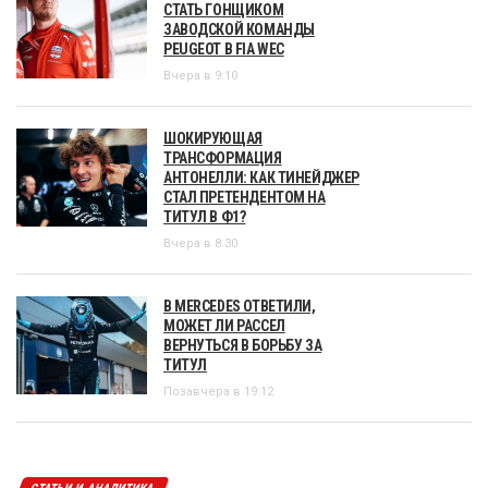
СТАТЬ ГОНЩИКОМ
ЗАВОДСКОЙ КОМАНДЫ
PEUGEOT В FIA WEC
Вчера в 9:10
ШОКИРУЮЩАЯ
ТРАНСФОРМАЦИЯ
АНТОНЕЛЛИ: КАК ТИНЕЙДЖЕР
СТАЛ ПРЕТЕНДЕНТОМ НА
ТИТУЛ В Ф1?
Вчера в 8:30
В MERCEDES ОТВЕТИЛИ,
МОЖЕТ ЛИ РАССЕЛ
ВЕРНУТЬСЯ В БОРЬБУ ЗА
ТИТУЛ
Позавчера в 19:12