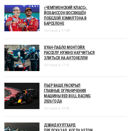
«ЧЕМПИОНСКИЙ КЛАСС».
ЙОХАНССОН ВОСХИЩЁН
ПОБЕДОЙ ХЭМИЛТОНА В
БАРСЕЛОНЕ
Сегодня в 17:58
ХУАН-ПАБЛО МОНТОЙЯ:
РАССЕЛУ НУЖНО НАУЧИТЬСЯ
ЗЛИТЬСЯ НА АНТОНЕЛЛИ
Сегодня в 17:01
ПЬЕР ВАШЕ РАСКРЫЛ
ГЛАВНЫЕ ОГРАНИЧЕНИЯ
МАШИНЫ RED BULL RACING
2026 ГОДА
Сегодня в 16:05
ДЭВИД КУЛТХАРД
ПРЕДСКАЗАЛ, КОГДА ASTON