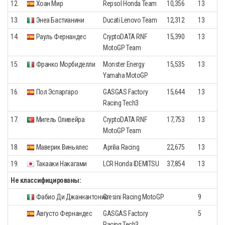
12.
Хоан Мир
Repsol Honda Team
10,356
13
13.
Энеа Бастианини
Ducati Lenovo Team
12,312
13
14.
Рауль Фернандес
CryptoDATA RNF
15,390
13
MotoGP Team
15.
Франко Морбиделли
Monster Energy
15,535
13
Yamaha MotoGP
16.
Пол Эспаргаро
GASGAS Factory
15,644
13
Racing Tech3
17.
Мигель Оливейра
CryptoDATA RNF
17,753
13
MotoGP Team
18.
Маверик Виньялес
Aprilia Racing
22,675
13
19.
Такааки Накагами
LCR Honda IDEMITSU
37,854
13
Не классифицированы:
Фабио Ди Джаннантонио
Gresini Racing MotoGP
9
Августо Фернандес
GASGAS Factory
5
Racing Tech3