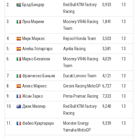
2.
Брэд Биндер
Red Bull KTM Factory
0,933
13
Racing
3.
Лука Марини
Mooney VR46 Racing
1,841
13
Team
4.
Марк Маркес
Repsol Honda Team
3,503
13
5.
Алейш Эспаргаро
Aprilia Racing
3,581
13
6.
Марко Беззекки
Mooney VR46 Racing
4,029
13
Team
7.
Франческо Баньяя
Ducati Lenovo Team
4,121
13
8.
Алекс Маркес
Gresini Racing MotoGP
6,727
13
9.
Жоан Зарко
Prima Pramac Racing
7,323
13
10.
Джек Миллер
Red Bull KTM Factory
9,240
13
Racing
11.
Фабио Куартараро
Monster Energy
9,339
13
Yamaha MotoGP