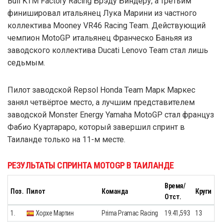
Bull KTM Factory Racing Брэду Биндеру, а третьим
финишировал итальянец Лука Марини из частного
коллектива Mooney VR46 Racing Team. Действующий
чемпион MotoGP итальянец Франческо Баньяя из
заводского коллектива Ducati Lenovo Team стал лишь
седьмым.
Пилот заводской Repsol Honda Team Марк Маркес
занял четвёртое место, а лучшим представителем
заводской Monster Energy Yamaha MotoGP стал француз
Фабио Куартараро, который завершил спринт в
Таиланде только на 11-м месте.
РЕЗУЛЬТАТЫ СПРИНТА MOTOGP В ТАИЛАНДЕ
Время/
Поз.
Пилот
Команда
Круги
Отст.
1.
Хорхе Мартин
Prima Pramac Racing
19.41,593
13