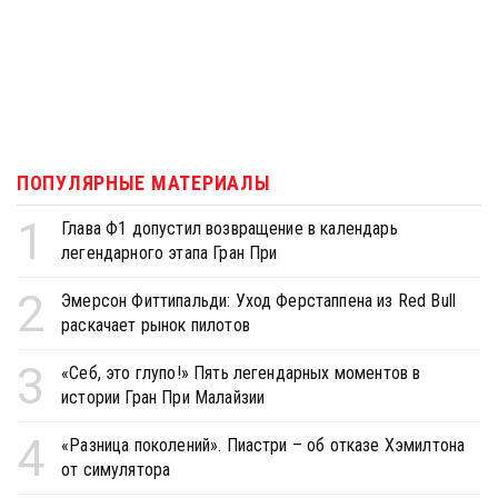
ПОПУЛЯРНЫЕ МАТЕРИАЛЫ
1
Глава Ф1 допустил возвращение в календарь
легендарного этапа Гран При
2
Эмерсон Фиттипальди: Уход Ферстаппена из Red Bull
раскачает рынок пилотов
3
«Себ, это глупо!» Пять легендарных моментов в
истории Гран При Малайзии
4
«Разница поколений». Пиастри – об отказе Хэмилтона
от симулятора