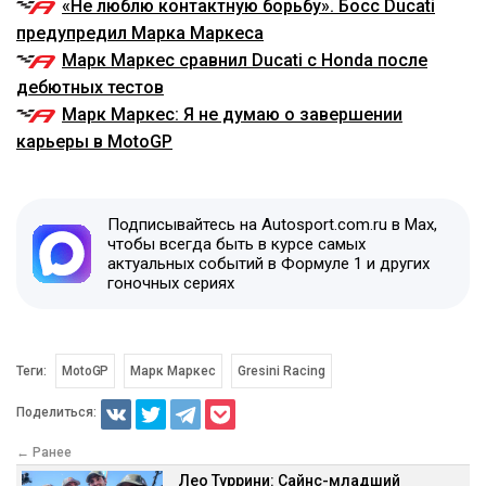
«Не люблю контактную борьбу». Босс Ducati
предупредил Марка Маркеса
Марк Маркес сравнил Ducati с Honda после
дебютных тестов
Марк Маркес: Я не думаю о завершении
карьеры в MotoGP
Подписывайтесь на Autosport.com.ru в Max,
чтобы всегда быть в курсе самых
актуальных событий в Формуле 1 и других
гоночных сериях
Теги:
MotoGP
Марк Маркес
Gresini Racing
Поделиться:
← Ранее
Лео Туррини: Сайнс-младший