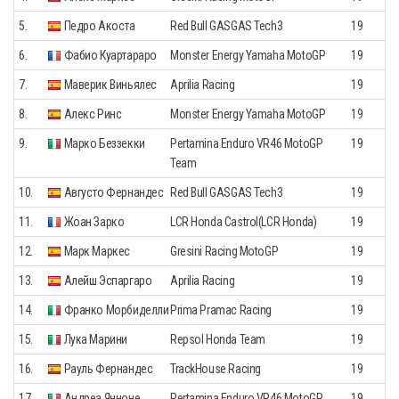
5.
Педро Акоста
Red Bull GASGAS Tech3
19
6.
Фабио Куартараро
Monster Energy Yamaha MotoGP
19
7.
Маверик Виньялес
Aprilia Racing
19
8.
Алекс Ринс
Monster Energy Yamaha MotoGP
19
9.
Марко Беззекки
Pertamina Enduro VR46 MotoGP
19
Team
10.
Августо Фернандес
Red Bull GASGAS Tech3
19
11.
Жоан Зарко
LCR Honda Castrol(LCR Honda)
19
12.
Марк Маркес
Gresini Racing MotoGP
19
13.
Алейш Эспаргаро
Aprilia Racing
19
14.
Франко Морбиделли
Prima Pramac Racing
19
15.
Лука Марини
Repsol Honda Team
19
16.
Рауль Фернандес
TrackHouse Racing
19
17.
Андреа Янноне
Pertamina Enduro VR46 MotoGP
19