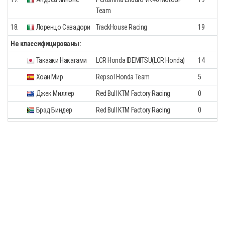
Team
18.
Лоренцо Савадори
TrackHouse Racing
19
Не классифицированы:
Такааки Накагами
LCR Honda IDEMITSU(LCR Honda)
14
Хоан Мир
Repsol Honda Team
5
Джек Миллер
Red Bull KTM Factory Racing
0
Брэд Биндер
Red Bull KTM Factory Racing
0