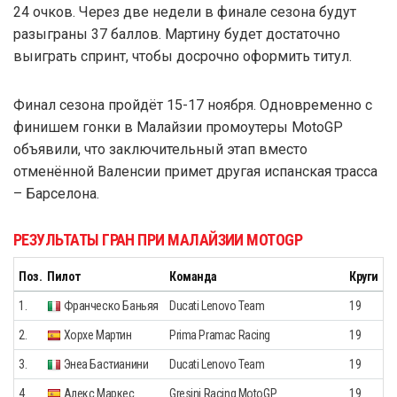
24 очков. Через две недели в финале сезона будут
разыграны 37 баллов. Мартину будет достаточно
выиграть спринт, чтобы досрочно оформить титул.
Финал сезона пройдёт 15-17 ноября. Одновременно с
финишем гонки в Малайзии промоутеры MotoGP
объявили, что заключительный этап вместо
отменённой Валенсии примет другая испанская трасса
– Барселона.
РЕЗУЛЬТАТЫ ГРАН ПРИ МАЛАЙЗИИ MOTOGP
Поз.
Пилот
Команда
Круги
1.
Франческо Баньяя
Ducati Lenovo Team
19
2.
Хорхе Мартин
Prima Pramac Racing
19
3.
Энеа Бастианини
Ducati Lenovo Team
19
4.
Алекс Маркес
Gresini Racing MotoGP
19