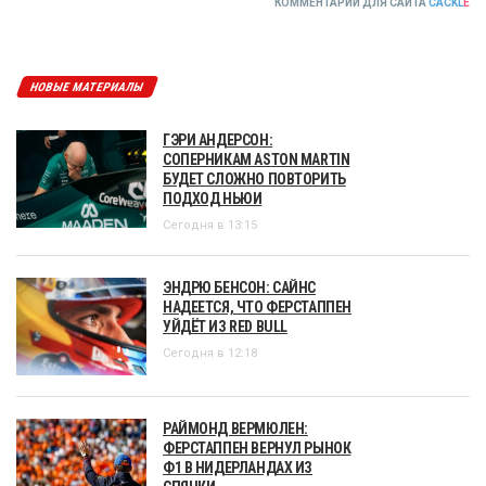
КОММЕНТАРИИ ДЛЯ САЙТА
CACKL
E
НОВЫЕ МАТЕРИАЛЫ
ГЭРИ АНДЕРСОН:
СОПЕРНИКАМ ASTON MARTIN
БУДЕТ СЛОЖНО ПОВТОРИТЬ
ПОДХОД НЬЮИ
Сегодня в 13:15
ЭНДРЮ БЕНСОН: САЙНС
НАДЕЕТСЯ, ЧТО ФЕРСТАППЕН
УЙДЁТ ИЗ RED BULL
Сегодня в 12:18
РАЙМОНД ВЕРМЮЛЕН:
ФЕРСТАППЕН ВЕРНУЛ РЫНОК
Ф1 В НИДЕРЛАНДАХ ИЗ