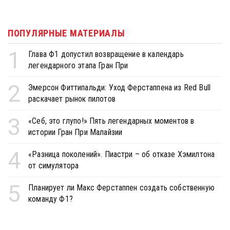
ПОПУЛЯРНЫЕ МАТЕРИАЛЫ
1
Глава Ф1 допустил возвращение в календарь
легендарного этапа Гран При
2
Эмерсон Фиттипальди: Уход Ферстаппена из Red Bull
раскачает рынок пилотов
3
«Себ, это глупо!» Пять легендарных моментов в
истории Гран При Малайзии
4
«Разница поколений». Пиастри – об отказе Хэмилтона
от симулятора
5
Планирует ли Макс Ферстаппен создать собственную
команду Ф1?