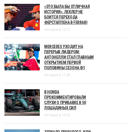
«ЭТО БЫЛА БЫ ОТЛИЧНАЯ
ИСТОРИЯ». ЛЕКЛЕР НЕ
БОИТСЯ ПЕРЕХОДА
ФЕРСТАППЕНА В FERRARI
Сегодня в 12:17
MERCEDES УХОДИТ НА
ПЕРЕРЫВ ЛИДЕРОМ:
АНТОНЕЛЛИ СТАЛ ГЛАВНЫМ
ОТКРЫТИЕМ ПЕРВОЙ
ПОЛОВИНЫ СЕЗОНА Ф1
Сегодня в 11:20
В HONDA
ПРОКОММЕНТИРОВАЛИ
СЛУХИ О ПРИБАВКЕ В 50
ЛОШАДИНЫХ СИЛ
Сегодня в 10:22
ЗЕРКАЛО ПРОШЛОГО, ИЛИ