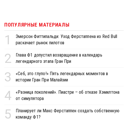
ПОПУЛЯРНЫЕ МАТЕРИАЛЫ
1
Эмерсон Фиттипальди: Уход Ферстаппена из Red Bull
раскачает рынок пилотов
2
Глава Ф1 допустил возвращение в календарь
легендарного этапа Гран При
3
«Себ, это глупо!» Пять легендарных моментов в
истории Гран При Малайзии
4
«Разница поколений». Пиастри – об отказе Хэмилтона
от симулятора
5
Планирует ли Макс Ферстаппен создать собственную
команду Ф1?