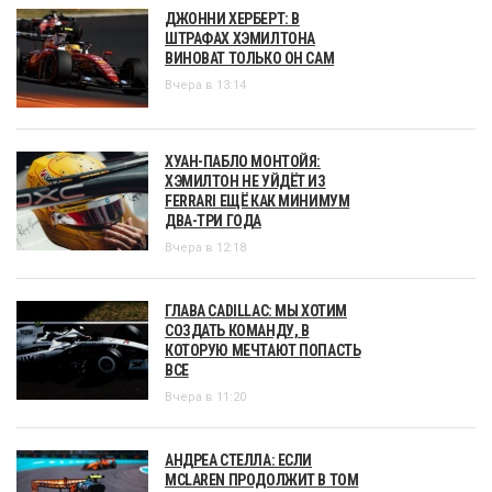
ДЖОННИ ХЕРБЕРТ: В
ШТРАФАХ ХЭМИЛТОНА
ВИНОВАТ ТОЛЬКО ОН САМ
Вчера в 13:14
ХУАН-ПАБЛО МОНТОЙЯ:
ХЭМИЛТОН НЕ УЙДЁТ ИЗ
FERRARI ЕЩЁ КАК МИНИМУМ
ДВА-ТРИ ГОДА
Вчера в 12:18
ГЛАВА CADILLAC: МЫ ХОТИМ
СОЗДАТЬ КОМАНДУ, В
КОТОРУЮ МЕЧТАЮТ ПОПАСТЬ
ВСЕ
Вчера в 11:20
АНДРЕА СТЕЛЛА: ЕСЛИ
MCLAREN ПРОДОЛЖИТ В ТОМ