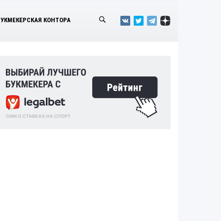
БУКМЕКЕРСКАЯ КОНТОРА