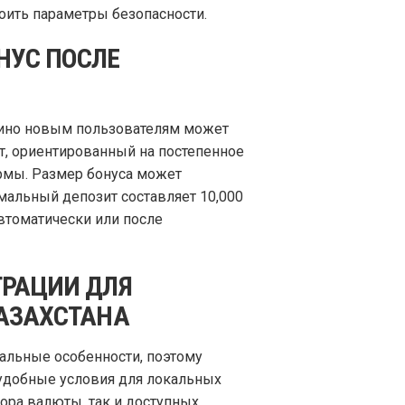
оить параметры безопасности.
НУС ПОСЛЕ
ино новым пользователям может
т, ориентированный на постепенное
рмы. Размер бонуса может
имальный депозит составляет 10,000
автоматически или после
ТРАЦИИ ДЛЯ
КАЗАХСТАНА
альные особенности, поэтому
 удобные условия для локальных
бора валюты, так и доступных