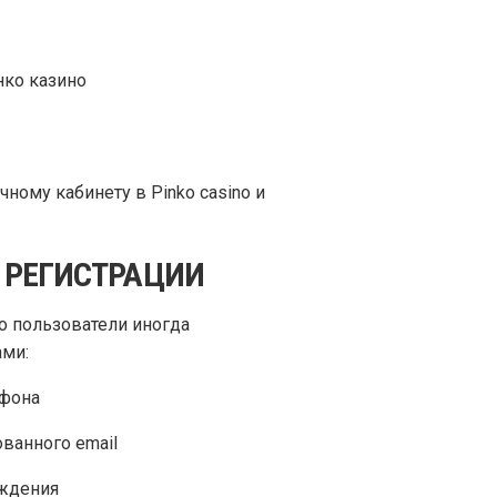
нко казино
ичному кабинету в
Pinko
casino
и
 РЕГИСТРАЦИИ
о пользователи иногда
ами:
ефона
ванного email
рждения