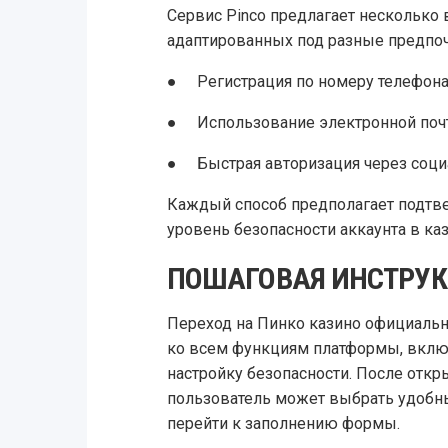
Сервис
Pinco
предлагает несколько в
адаптированных под разные предпоч
●
Регистрация по номеру телефон
●
Использование электронной по
●
Быстрая авторизация через соц
Каждый способ предполагает подтв
уровень безопасности аккаунта в ка
ПОШАГОВАЯ ИНСТРУ
Переход на Пинко казино официальн
ко всем функциям платформы, вклю
настройку безопасности. После откр
пользователь может выбрать удобны
перейти к заполнению формы.