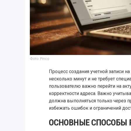
Фото: Pinco
Процесс создания учетной записи н
несколько минут и не требует специ
пользователю важно перейти на акту
корректности адреса. Важно учитыва
должна выполняться только через п
избежать ошибок и ограничений дост
ОСНОВНЫЕ СПОСОБЫ 