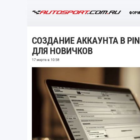
ФОРМ
СОЗДАНИЕ АККАУНТА В PI
ДЛЯ НОВИЧКОВ
17 марта в 10:58