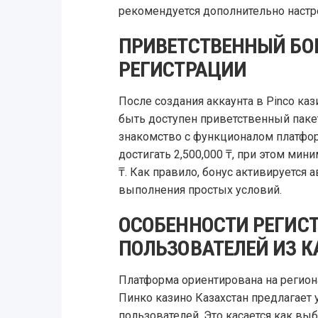
рекомендуется дополнительно настр
ПРИВЕТСТВЕННЫЙ БО
РЕГИСТРАЦИИ
После создания аккаунта в
Pinco
каз
быть доступен приветственный паке
знакомство с функционалом платфо
достигать 2,500,000 ₸, при этом мин
₸. Как правило, бонус активируется 
выполнения простых условий.
ОСОБЕННОСТИ РЕГИС
ПОЛЬЗОВАТЕЛЕЙ ИЗ 
Платформа ориентирована на регион
Пинко казино Казахстан предлагает
пользователей. Это касается как вы