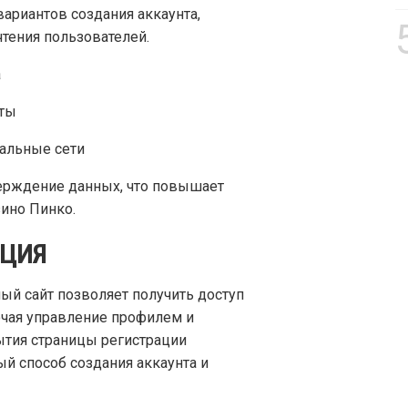
ариантов создания аккаунта,
тения пользователей.
а
чты
иальные сети
ерждение данных, что повышает
зино Пинко.
КЦИЯ
ый сайт позволяет получить доступ
чая управление профилем и
ытия страницы регистрации
й способ создания аккаунта и