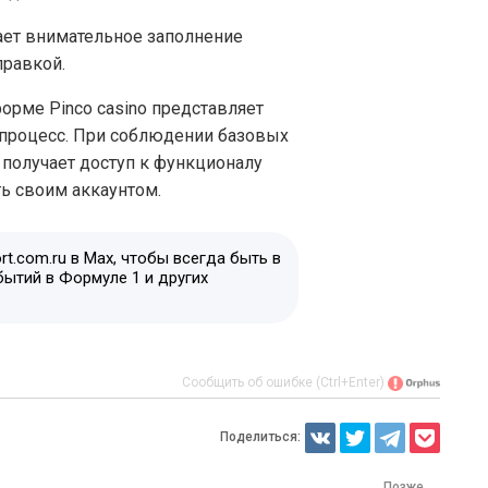
ает внимательное заполнение
правкой.
тформе
Pinco
casino
представляет
 процесс. При соблюдении базовых
получает доступ к функционалу
ь своим аккаунтом.
t.com.ru в Max, чтобы всегда быть в
бытий в Формуле 1 и других
Сообщить об ошибке (Ctrl+Enter)
Поделиться:
Позже →