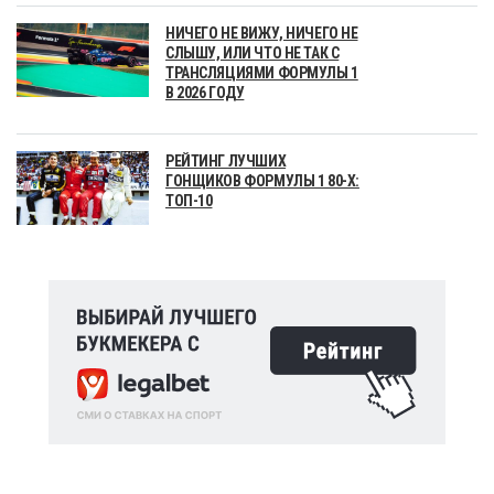
НИЧЕГО НЕ ВИЖУ, НИЧЕГО НЕ
СЛЫШУ, ИЛИ ЧТО НЕ ТАК С
ТРАНСЛЯЦИЯМИ ФОРМУЛЫ 1
В 2026 ГОДУ
РЕЙТИНГ ЛУЧШИХ
ГОНЩИКОВ ФОРМУЛЫ 1 80-Х:
ТОП-10