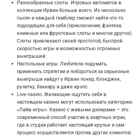
Разнообразные слоты. Игровых автоматов в
коллекции Ирвин больше всего. Их несколько
тысяч и каждый гемблер сможет найти что-то
подходящее для себя (приключения, фэнтези,
книжные или фруктовые слоты и многое другое).
Слоты привлекают своей простотой, быстрой
скоростью игры и возможностью огромных
выигрышей.
Настольные игры. Любители подумать,
применить стратегии и побороться за серьезные
выигрыши найдут у Ирвин покер, блэкджек,
рулетку, баккару и даже крэпс.
Live-casino. Желающие ощутить себя в
настоящем казино могут использовать категорию
«Лайв-игры». Казино с живыми дилерами — это
современный способ участия в азартных играх,
где в студии работает настоящий крупье и сам
процесс осуществляется против других клиентов