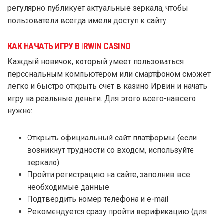
регулярно публикует актуальные зеркала, чтобы
пользователи всегда имели доступ к сайту.
КАК НАЧАТЬ ИГРУ В IRWIN CASINO
Каждый новичок, который умеет пользоваться
персональным компьютером или смартфоном сможет
легко и быстро открыть счет в казино Ирвин и начать
игру на реальные деньги. Для этого всего-навсего
нужно:
Открыть официальный сайт платформы (если
возникнут трудности со входом, используйте
зеркало)
Пройти регистрацию на сайте, заполнив все
необходимые данные
Подтвердить номер телефона и e-mail
Рекомендуется сразу пройти верификацию (для