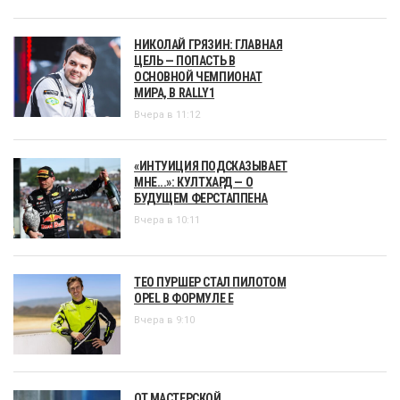
НИКОЛАЙ ГРЯЗИН: ГЛАВНАЯ
ЦЕЛЬ — ПОПАСТЬ В
ОСНОВНОЙ ЧЕМПИОНАТ
МИРА, В RALLY1
Вчера в 11:12
«ИНТУИЦИЯ ПОДСКАЗЫВАЕТ
МНЕ...»: КУЛТХАРД — О
БУДУЩЕМ ФЕРСТАППЕНА
Вчера в 10:11
ТЕО ПУРШЕР СТАЛ ПИЛОТОМ
OPEL В ФОРМУЛЕ Е
Вчера в 9:10
ОТ МАСТЕРСКОЙ