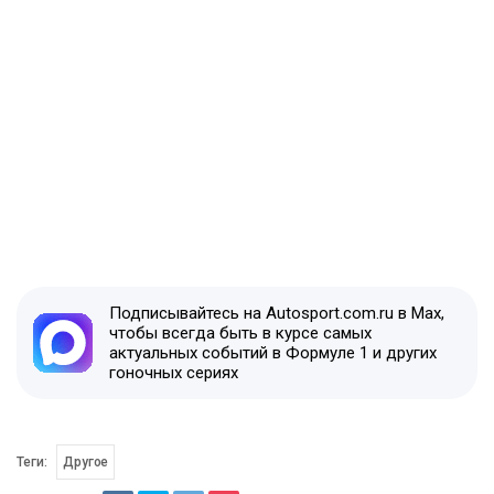
Подписывайтесь на Autosport.com.ru в Max,
чтобы всегда быть в курсе самых
актуальных событий в Формуле 1 и других
гоночных сериях
Теги:
Другое