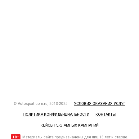
© Autosport.com.ru, 2013-2025
УСЛОВИЯ ОКАЗАНИЯ УСЛУГ
ПОЛИТИКА КОНФИДЕНЦИАЛЬНОСТИ
КОНТАКТЫ
КЕЙСЫ РЕКЛАМНЫХ КАМПАНИЙ
18+
Материалы сайта предназначены для лиц 18 лет и старше.