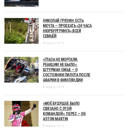
НИКОЛАЙ ГРЯЗИН: ЕСТЬ
МЕЧТА — ПРОЕХАТЬ «24 ЧАСА
НЮРБУРГРИНГА» ВСЕЙ
СЕМЬЁЙ
Вчера в 14:15
«ГЛАЗА НЕ МОРГАЛИ,
РЕАКЦИИ НЕ БЫЛО»:
ШТУРМАН ОЖЬЕ — О
СОСТОЯНИИ ПИЛОТА ПОСЛЕ
АВАРИИ В ФИНЛЯНДИИ
Вчера в 13:14
«МОЁ БУДУЩЕЕ БЫЛО
СВЯЗАНО С ЭТОЙ
КОМАНДОЙ»: ПЕРЕС — ОБ
ASTON MARTIN
Вчера в 12:13