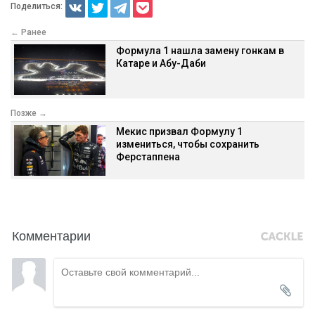
Поделиться:
← Ранее
Формула 1 нашла замену гонкам в
Катаре и Абу-Даби
Позже →
Мекис призвал Формулу 1
измениться, чтобы сохранить
Ферстаппена
Комментарии