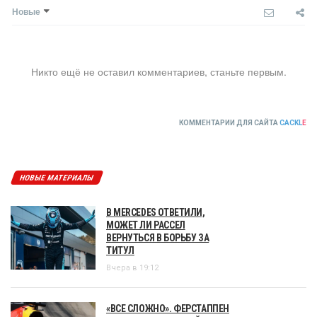
Новые
Никто ещё не оставил комментариев, станьте первым.
КОММЕНТАРИИ ДЛЯ САЙТА
CACKL
E
НОВЫЕ МАТЕРИАЛЫ
В MERCEDES ОТВЕТИЛИ,
МОЖЕТ ЛИ РАССЕЛ
ВЕРНУТЬСЯ В БОРЬБУ ЗА
ТИТУЛ
Вчера в 19:12
«ВСЕ СЛОЖНО». ФЕРСТАППЕН