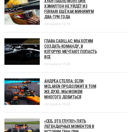
ХУАН-ПАБЛО МОНТОЙЯ:
ХЭМИЛТОН НЕ УЙДЁТ ИЗ
FERRARI ЕЩЁ КАК МИНИМУМ
ДВА-ТРИ ГОДА
Сегодня в 12:18
ГЛАВА CADILLAC: МЫ ХОТИМ
СОЗДАТЬ КОМАНДУ, В
КОТОРУЮ МЕЧТАЮТ ПОПАСТЬ
ВСЕ
Сегодня в 11:20
АНДРЕА СТЕЛЛА: ЕСЛИ
MCLAREN ПРОДОЛЖИТ В ТОМ
ЖЕ ДУХЕ, МЫ МОЖЕМ
МНОГОГО ДОБИТЬСЯ
Сегодня в 10:22
«СЕБ, ЭТО ГЛУПО!» ПЯТЬ
ЛЕГЕНДАРНЫХ МОМЕНТОВ В
ИСТОРИИ ГРАН ПРИ