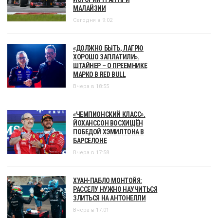
МАЛАЙЗИИ
Сегодня в 9:02
«ДОЛЖНО БЫТЬ, ЛАГРЮ
ХОРОШО ЗАПЛАТИЛИ».
ШТАЙНЕР – О ПРЕЕМНИКЕ
МАРКО В RED BULL
Вчера в 18:55
«ЧЕМПИОНСКИЙ КЛАСС».
ЙОХАНССОН ВОСХИЩЁН
ПОБЕДОЙ ХЭМИЛТОНА В
БАРСЕЛОНЕ
Вчера в 17:58
ХУАН-ПАБЛО МОНТОЙЯ:
РАССЕЛУ НУЖНО НАУЧИТЬСЯ
ЗЛИТЬСЯ НА АНТОНЕЛЛИ
Вчера в 17:01