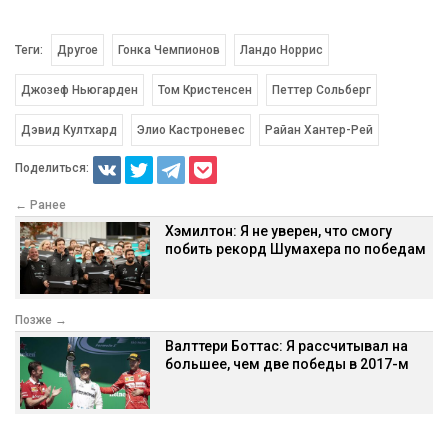
Теги:
Другое
Гонка Чемпионов
Ландо Норрис
Джозеф Ньюгарден
Том Кристенсен
Петтер Сольберг
Дэвид Култхард
Элио Кастроневес
Райан Хантер-Рей
Поделиться:
← Ранее
Хэмилтон: Я не уверен, что смогу
побить рекорд Шумахера по победам
Позже →
Валттери Боттас: Я рассчитывал на
большее, чем две победы в 2017-м