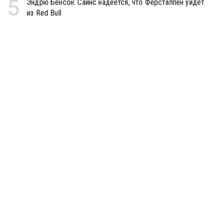
5
Эндрю Бенсон: Сайнс надеется, что Ферстаппен уйдёт
из Red Bull