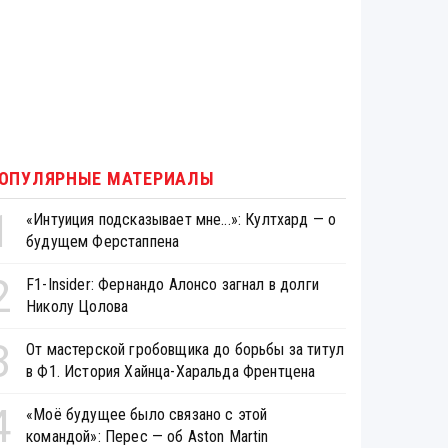
ОПУЛЯРНЫЕ МАТЕРИАЛЫ
1
«Интуиция подсказывает мне...»: Култхард — о
будущем Ферстаппена
2
F1-Insider: Фернандо Алонсо загнал в долги
Николу Цолова
3
От мастерской гробовщика до борьбы за титул
в Ф1. История Хайнца-Харальда Френтцена
4
«Моё будущее было связано с этой
командой»: Перес — об Aston Martin