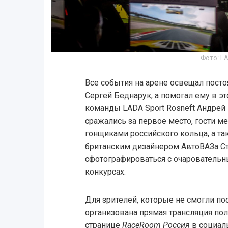
Фото: L
Все события на арене освещал пост
Сергей Беднарук, а помогал ему в 
команды LADA Sport Rosneft Андрей 
сражались за первое место, гости м
гонщиками российского кольца, а т
британским дизайнером АвтоВАЗа С
сфотографироваться с очаровательны
конкурсах.
Для зрителей, которые не смогли по
организована прямая трансляция по
странице
RaceRoom Россия
в социал