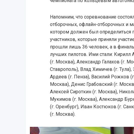
чемпионата по кольцевым автогонка
Напомним, что соревнование состояло
отборочных, офлайн-отборочных и м
котором должен был определиться п
участников, которые приняли участие
прошли лишь 36 человек, а в финал
лучших пилотов. Ими стали: Кирилл А
(г. Москва), Александр Галахов (г. М
Ставрополь), Влад Химичев (г. Тула),
Ардеев (г. Пенза), Василий Рожков (г
Москва), Денис Грабовский (г. Москв
Алексей Сироткин (г. Москва), Никол
Мукимов (г. Москва), Александр Бур
(г. Оренбург), Иван Костюков (г. Са
(г. Москва).