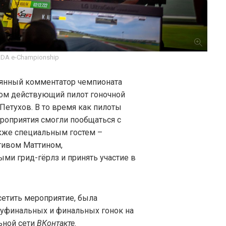
ADA e-Championship
оянный комментатор чемпионата
этом действующий пилот гоночной
Петухов. В то время как пилоты
ероприятия смогли пообщаться с
акже специальным гостем –
тивом Маттином,
ми грид-гёрлз и принять участие в
сетить мероприятие, была
луфинальных и финальных гонок на
ьной сети
ВКонтакте
.