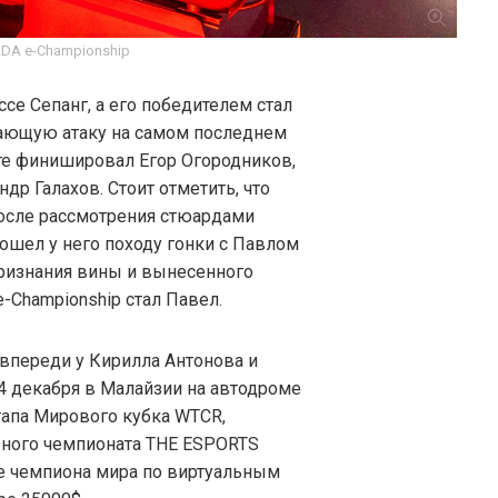
ADA e-Championship
се Сепанг, а его победителем стал
ающую атаку на самом последнем
сте финишировал Егор Огородников,
др Галахов. Стоит отметить, что
осле рассмотрения стюардами
ошел у него походу гонки с Павлом
ризнания вины и вынесенного
Championship стал Павел.
 впереди у Кирилла Антонова и
4 декабря в Малайзии на автодроме
тапа Мирового кубка WTCR,
льного чемпионата THE ESPORTS
е чемпиона мира по виртуальным