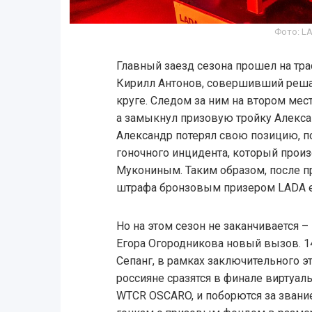
Фото: L
Главный заезд сезона прошел на трас
Кирилл Антонов, совершивший реш
круге. Следом за ним на втором ме
а замыкнул призовую тройку Алексан
Александр потерял свою позицию, п
гоночного инцидента, который произ
Мукониным. Таким образом, после п
штрафа бронзовым призером LADA e-
Но на этом сезон не заканчивается –
Егора Огородникова новый вызов. 1
Сепанг, в рамках заключительного э
россияне сразятся в финале виртуа
WTCR OSCARO, и поборются за звани