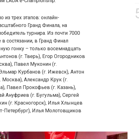
м LADA e-Championship.
 из трех этапов: онлайн-
асштабного Гранд Финала, на
обедитель турнира. Из почти 7000
 в состязании, в Гранд Финал
ьную гонку – только восемнадцать
нтонов (г. Тверь), Егор Огородников
осква), Павел Муконин (г.
 Эльмар Курбанов (г. Ижевск), Антон
. Москва), Александр Крук (г.
а), Павел Прокофьев (г. Казань),
ай Ануфриев (г. Бугульма), Сергей
кин (г. Красногорск), Илья Хлынцев
нкт-Петербург), Илья Молотовщиков