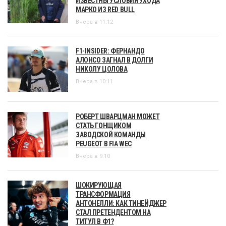
ИЗВЕСТНЫ УСЛОВИЯ УХОДА
МАРКО ИЗ RED BULL
Вчера в 11:12
F1-INSIDER: ФЕРНАНДО
АЛОНСО ЗАГНАЛ В ДОЛГИ
НИКОЛУ ЦОЛОВА
Вчера в 10:11
РОБЕРТ ШВАРЦМАН МОЖЕТ
СТАТЬ ГОНЩИКОМ
ЗАВОДСКОЙ КОМАНДЫ
PEUGEOT В FIA WEC
Вчера в 9:10
ШОКИРУЮЩАЯ
ТРАНСФОРМАЦИЯ
АНТОНЕЛЛИ: КАК ТИНЕЙДЖЕР
СТАЛ ПРЕТЕНДЕНТОМ НА
ТИТУЛ В Ф1?