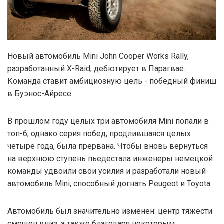
Новый автомобиль Mini John Cooper Works Rally,
разработанный X-Raid, дебютирует в Парагвае.
Команда ставит амбициозную цель - победный финиш
в Буэнос-Айресе.
В прошлом году целых три автомобиля Mini попали в
топ-6, однако серия побед, продлившаяся целых
четыре года, была прервана. Чтобы вновь вернуться
на верхнюю ступень пьедестала инженеры немецкой
команды удвоили свои усилия и разработали новый
автомобиль Mini, способный догнать Peugeot и Toyota.
Автомобиль был значительно изменен: центр тяжести
смещен вниз, а также благодаря некоторым