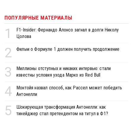
ПОПУЛЯРНЫЕ МАТЕРИАЛЫ
1
F1-Insider: Фернандо Алонсо загнал в долги Николу
Цолова
2
Фильм о Формуле 1 должен получить продолжение
3
Миллионы отступных и никаких интервью: стали
известны условия ухода Марко из Red Bull
4
Монтойя назвал способ, как Рассел может победить
Антонелли
5
Шокирующая трансформация Антонелли: как
тинейджер стал претендентом на титул в Ф1?