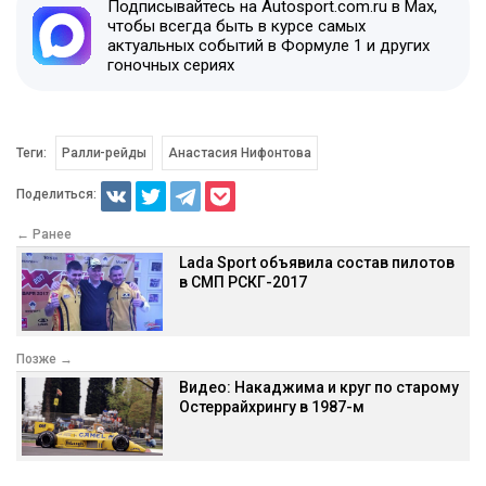
Подписывайтесь на Autosport.com.ru в Max,
чтобы всегда быть в курсе самых
актуальных событий в Формуле 1 и других
гоночных сериях
Теги:
Ралли-рейды
Анастасия Нифонтова
Поделиться:
← Ранее
Lada Sport объявила состав пилотов
в СМП РСКГ-2017
Позже →
Видео: Накаджима и круг по старому
Остеррайхрингу в 1987-м