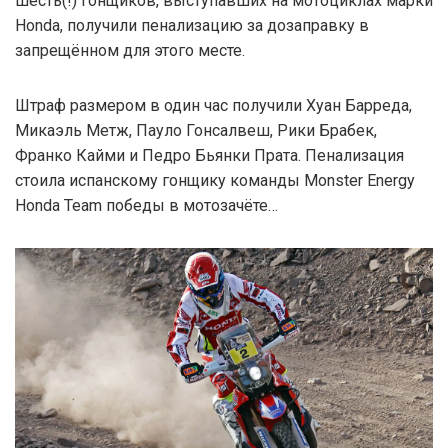
шесть(!) гонщиков, выступавших на мотоциклах марки
Honda, получили пенализацию за дозаправку в
запрещённом для этого месте.
Штраф размером в один час получили Хуан Барреда,
Микаэль Метж, Пауло Гонсалвеш, Рики Брабек,
Франко Кайми и Педро Бьянки Прата. Пенализация
стоила испанскому гонщику команды Monster Energy
Honda Team победы в мотозачёте…