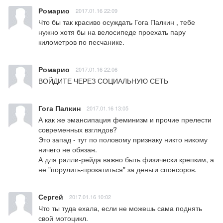
Ромарио
2017.01.16 22:09
Что бы так красиво осуждать Гога Палкин , тебе 
нужно хотя бы на велосипеде проехать пару 
километров по песчанике.
Ромарио
2017.01.16 22:06
ВОЙДИТЕ ЧЕРЕЗ СОЦИАЛЬНУЮ СЕТЬ
Гога Палкин
2017.01.16 13:05
А как же эмансипация феминизм и прочие прелести 
современных взглядов? 

Это запад - тут по половому признаку никто никому 
ничего не обязан. 

А для ралли-рейда важно быть физически крепким, а 
не "порулить-прокатиться" за деньги спонсоров.
Сергей
2017.01.16 10:02
Что ты туда ехала, если не можешь сама поднять 
свой мотоцикл.