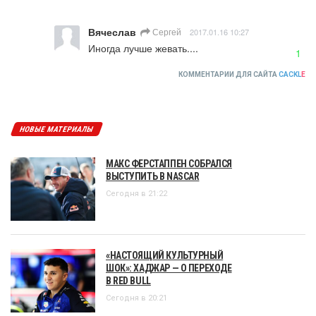
Вячеслав
Сергей
2017.01.16 10:27
Иногда лучше жевать....
1
КОММЕНТАРИИ ДЛЯ САЙТА
CACKL
E
НОВЫЕ МАТЕРИАЛЫ
МАКС ФЕРСТАППЕН СОБРАЛСЯ
ВЫСТУПИТЬ В NASCAR
Сегодня в 21:22
«НАСТОЯЩИЙ КУЛЬТУРНЫЙ
ШОК»: ХАДЖАР — О ПЕРЕХОДЕ
В RED BULL
Сегодня в 20:21