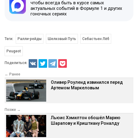
чтобы всегда быть в курсе самых
актуальных событий в Формуле 1 и других
гоночных сериях
Теги:
Ралли-рейды
Шелковый Путь
Себастьен Лёб
Peugeot
Поделиться:
← Ранее
Оливер Роуленд извинился перед
Артемом Маркеловым
Позже →
Льюис Хэмилтон обошёл Марию
Шарапову и Криштиану Роналду