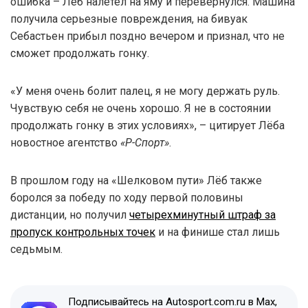
ошибка – Лёб налетел на яму и перевернулся. Машина
получила серьезные повреждения, на бивуак
Себастьен прибыл поздно вечером и признал, что не
сможет продолжать гонку.
«У меня очень болит палец, я не могу держать руль.
Чувствую себя не очень хорошо. Я не в состоянии
продолжать гонку в этих условиях», – цитирует Лёба
новостное агентство
«Р-Спорт»
.
В прошлом году на «Шелковом пути» Лёб также
боролся за победу по ходу первой половины
дистанции, но получил
четырехминутный штраф за
пропуск контрольных точек
и на финише стал лишь
седьмым.
Подписывайтесь на Autosport.com.ru в Max,