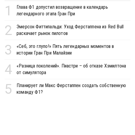
1
Глава Ф1 допустил возвращение в календарь
легендарного этапа Гран При
2
Эмерсон Фиттипальди: Уход Ферстаппена из Red Bull
раскачает рынок пилотов
3
«Себ, это глупо!» Пять легендарных моментов в
истории Гран При Малайзии
4
«Разница поколений». Пиастри – об отказе Хэмилтона
от симулятора
5
Планирует ли Макс Ферстаппен создать собственную
команду Ф1?