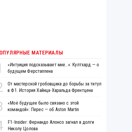
ОПУЛЯРНЫЕ МАТЕРИАЛЫ
1
«Интуиция подсказывает мне...»: Култхард — о
будущем Ферстаппена
2
От мастерской гробовщика до борьбы за титул
в Ф1. История Хайнца-Харальда Френтцена
3
«Моё будущее было связано с этой
командой»: Перес — об Aston Martin
4
F1-Insider: Фернандо Алонсо загнал в долги
Николу Цолова