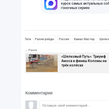
курсе самых актуальных со
гоночных сериях
Теги:
Ралли-рейды
Россия
Камаз-Мастер
Шелко
← Ранее
«Шелковый Путь»: Триумф
Амоса и финиш Коломы на
трёх колёсах
Комментарии