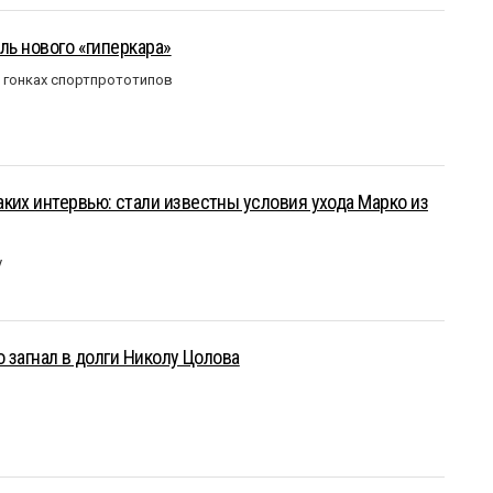
ль нового «гиперкара»
в гонках спортпрототипов
ких интервью: стали известны условия ухода Марко из
у
о загнал в долги Николу Цолова