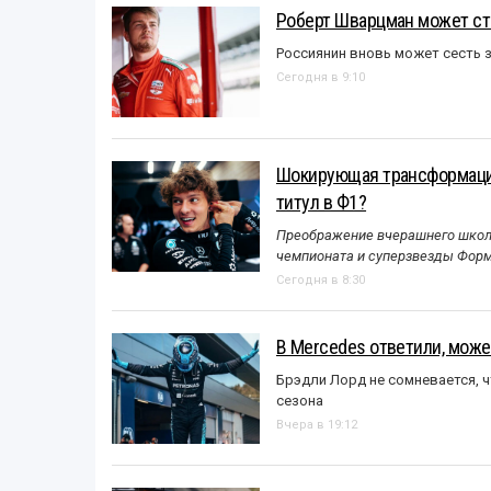
Роберт Шварцман может ст
Россиянин вновь может сесть з
Сегодня в 9:10
Шокирующая трансформация
титул в Ф1?
Преображение вчерашнего школь
чемпионата и суперзвезды Форм
Сегодня в 8:30
В Mercedes ответили, может
Брэдли Лорд не сомневается, 
сезона
Вчера в 19:12