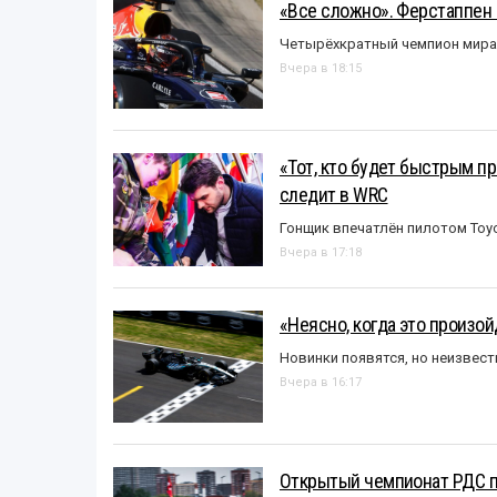
«Все сложно». Ферстаппен 
Четырёхкратный чемпион мира 
Вчера в 18:15
«Тот, кто будет быстрым пр
следит в WRC
Гонщик впечатлён пилотом Toy
Вчера в 17:18
«Неясно, когда это произо
Новинки появятся, но неизвест
Вчера в 16:17
Открытый чемпионат РДС п