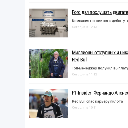
Ford дал послушать двигате
Компания готовится к дебюту 
Сегодня в 12:13
Миллионы отступных и ника
Red Bull
Топ-менеджер получил выплат
Сегодня в 11:12
F1-Insider: Фернандо Алонс
Red Bull спас карьеру пилота
Сегодня в 10:11