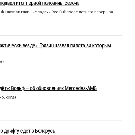
подвел итог первой половины сезона
Ф1 назвал главные задачи Red Bull после летнего перерыва
актически везде»: Грязин назвал пилота, за которым
ota
йдёт»: Вольф — об обновлениях Mercedes-AMG
но, когда
о дрифту едет в Беларусь