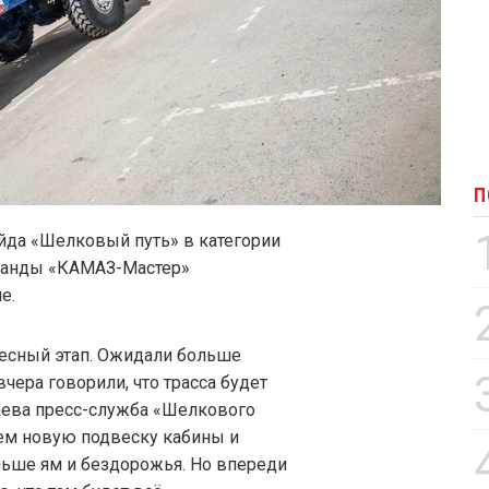
П
ейда «Шелковый путь» в категории
манды «КАМАЗ-Мастер»
е.
есный этап. Ожидали больше
вчера говорили, что трасса будет
лаева пресс-служба «Шелкового
аем новую подвеску кабины и
льше ям и бездорожья. Но впереди