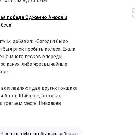
 что там будет всё».
ная победа Эдженио Амоса и
лёсах
тым, добавил: «Сегодня было
 был риск пробить колеса. Ехали
 ещё много песков впереди.
-за каких-либо чрезвычайных
кол».
в возглавляют два других гонщика
и Антон Шибалов, которых
а третьем месте, Николаев –
t.com.ru в Max, чтобы всегда быть в