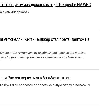
ать гонщиком заводской команды Peugeot в FIA WEC
а руль «гиперкара»
 Антонелли: как тинейджер стал претендентом на
ника Кими Антонелли от проблемного новичка до лидера
улы 1 превзошло даже самые смелые мечты Mercedes...
 ли Рассел вернуться в борьбу за титул
что британец способен провести сильную вторую половину