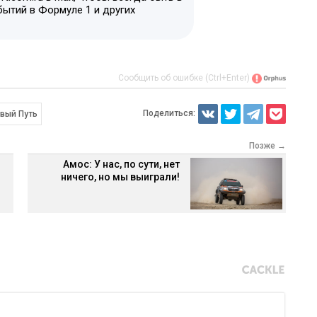
бытий в Формуле 1 и других
Сообщить об ошибке (Ctrl+Enter)
Поделиться:
вый Путь
Позже →
Амос: У нас, по сути, нет
ничего, но мы выиграли!