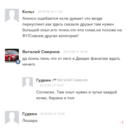
Кольт
2019.09.15 11:35
Алонсо ошибается если думает что везде 
переуспеет,как здесь сказали друзья там нужен 
большой опыт,ето точно,что ети гонки,не похожи на 
Ф1!Совсем другая категория!
Виталий Смирнов
2019.09.14 18:44
да ясень пень что от него в Дакаре фанатам ждать 
нечего
Гудвин
Виталий Смирнов
2019.09.14 19:57
Согласен. Там опыт нужен и чутье каждой 
кочки, барана и пня.
Гудвин
2019.09.14 13:30
Лошара
-1