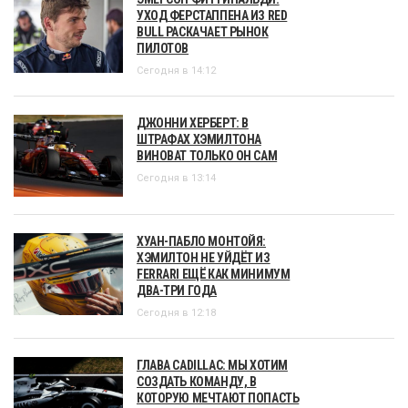
УХОД ФЕРСТАППЕНА ИЗ RED
BULL РАСКАЧАЕТ РЫНОК
ПИЛОТОВ
Сегодня в 14:12
ДЖОННИ ХЕРБЕРТ: В
ШТРАФАХ ХЭМИЛТОНА
ВИНОВАТ ТОЛЬКО ОН САМ
Сегодня в 13:14
ХУАН-ПАБЛО МОНТОЙЯ:
ХЭМИЛТОН НЕ УЙДЁТ ИЗ
FERRARI ЕЩЁ КАК МИНИМУМ
ДВА-ТРИ ГОДА
Сегодня в 12:18
ГЛАВА CADILLAC: МЫ ХОТИМ
СОЗДАТЬ КОМАНДУ, В
КОТОРУЮ МЕЧТАЮТ ПОПАСТЬ