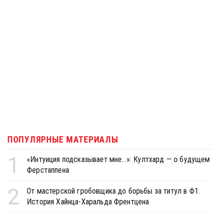
ПОПУЛЯРНЫЕ МАТЕРИАЛЫ
1
«Интуиция подсказывает мне...»: Култхард — о будущем
Ферстаппена
2
От мастерской гробовщика до борьбы за титул в Ф1.
История Хайнца-Харальда Френтцена