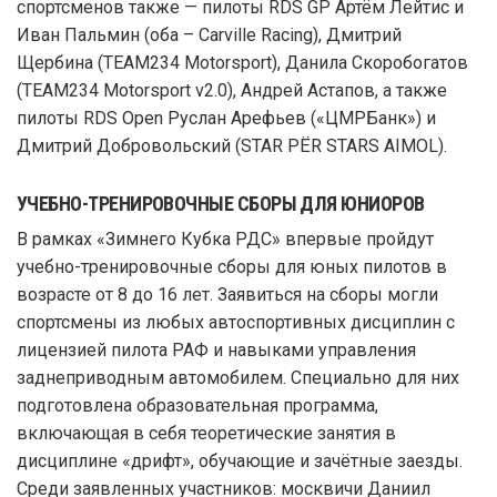
спортсменов также — пилоты RDS GP Артём Лейтис и
Иван Пальмин (оба – Carville Racing), Дмитрий
Щербина (TEAM234 Motorsport), Данила Скоробогатов
(TEAM234 Motorsport v2.0), Андрей Астапов, а также
пилоты RDS Open Руслан Арефьев («ЦМРБанк») и
Дмитрий Добровольский (STAR PЁR STARS AIMOL).
УЧЕБНО-ТРЕНИРОВОЧНЫЕ СБОРЫ ДЛЯ ЮНИОРОВ
В рамках «Зимнего Кубка РДС» впервые пройдут
учебно-тренировочные сборы для юных пилотов в
возрасте от 8 до 16 лет. Заявиться на сборы могли
спортсмены из любых автоспортивных дисциплин с
лицензией пилота РАФ и навыками управления
заднеприводным автомобилем. Специально для них
подготовлена образовательная программа,
включающая в себя теоретические занятия в
дисциплине «дрифт», обучающие и зачётные заезды.
Среди заявленных участников: москвичи Даниил