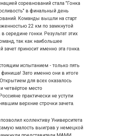
нацией соревнований стала "Гонка
осливость" в финальный день
ований. Команды вышли на старт
яженностью 22 км по замкнутой
 в середине гонки. Результат этих
оманд, так как наибольшее
зачет приносит именно эта гонка.
стоящим испытанием - только пять
 финиша! Зато именно они в итоге
 Открытием для всех оказалось
и четвёртое место
оссияне практически не уступи
явшим верхние строчки зачета.
 позволил коллективу Университета
 самую малость выиграв у немецкой
 замкнули представители МАМИ.