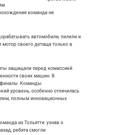
ям
прохождения команда не
орабатывать автомобили, пилили и
л мотор своего детища только в
енты защищали перед комиссией
енности своих машин. В
 финалы. Команды
ий уровень, особенно отличилась
илем, полным инновационных
манда из Тольятти: узнав о
азад, ребята смогли