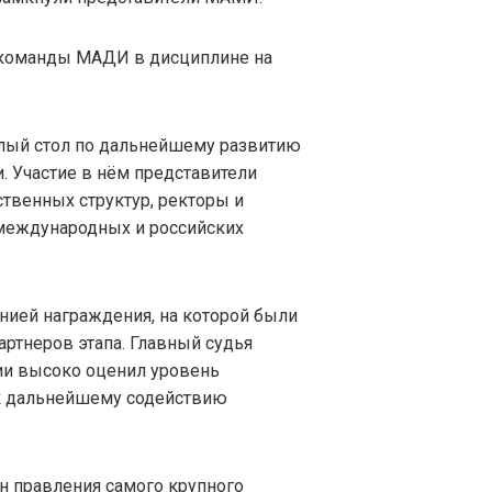
о команды МАДИ в дисциплине на
углый стол по дальнейшему развитию
. Участие в нём представители
твенных структур, ректоры и
 международных и российских
ией награждения, на которой были
артнеров этапа. Главный судья
ии высоко оценил уровень
 к дальнейшему содействию
н правления самого крупного