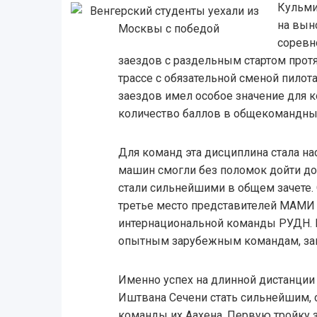
Кульми
на вын
соревн
заездов с раздельным стартом прот
трассе с обязательной сменой пилота
заездов имел особое значение для к
количество баллов в общекомандный 
Для команд эта дисциплина стала на
машин смогли без поломок дойти до
стали сильнейшими в общем зачете.
третье место представителей МАМИ 
интернациональной команды РУДН. Р
опытным зарубежным командам, зан
Именно успех на длинной дистанции
Иштвана Сечени стать сильнейшим,
команды их Аахена. Первую тройку