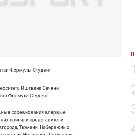
П
ерситета Иштвана Сечени
тап Формула Студент.
вные соревнования впервые
в них приняли представители
овгорода, Тюмени, Набережных
 а гости из Ирландии, Шотландии,