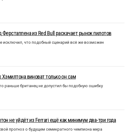
 Ферстаппена из Red Bull раскачает рынок пилотов
е исключил, что подобный сценарий всё же возможен
 Хэмилтона виноват только он сам
то раньше британец не допустил бы подобную ошибку
он не уйдёт из Ferrari ещё как минимум два-три года
вой прогноз о будущем семикратного чемпиона мира