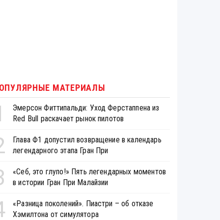
ОПУЛЯРНЫЕ МАТЕРИАЛЫ
1
Эмерсон Фиттипальди: Уход Ферстаппена из
Red Bull раскачает рынок пилотов
2
Глава Ф1 допустил возвращение в календарь
легендарного этапа Гран При
3
«Себ, это глупо!» Пять легендарных моментов
в истории Гран При Малайзии
4
«Разница поколений». Пиастри – об отказе
Хэмилтона от симулятора