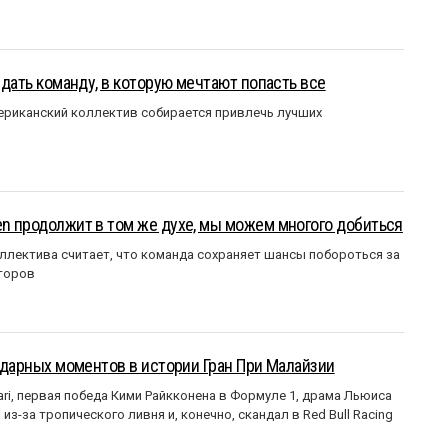
оздать команду, в которую мечтают попасть все
мериканский коллектив собирается привлечь лучших
en продолжит в том же духе, мы можем многого добиться
ллектива считает, что команда сохраняет шансы побороться за
торов
ендарных моментов в истории Гран При Малайзии
ri, первая победа Кими Райкконена в Формуле 1, драма Льюиса
з-за тропического ливня и, конечно, скандал в Red Bull Racing