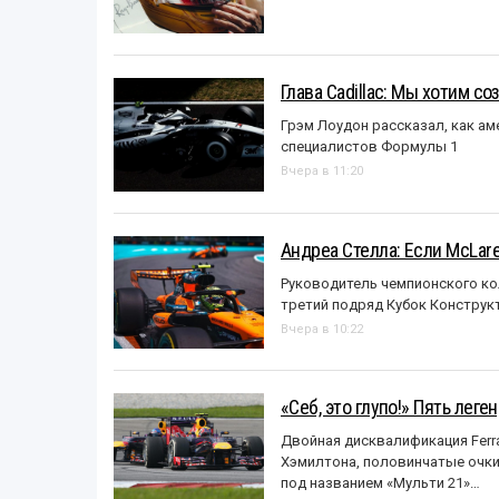
Глава Cadillac: Мы хотим с
Грэм Лоудон рассказал, как а
специалистов Формулы 1
Вчера в 11:20
Андреа Стелла: Если McLar
Руководитель чемпионского ко
третий подряд Кубок Конструк
Вчера в 10:22
«Себ, это глупо!» Пять лег
Двойная дисквалификация Ferra
Хэмилтона, половинчатые очки и
под названием «Mульти 21»…