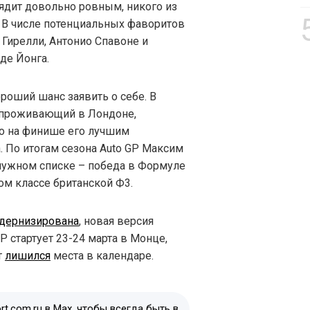
лядит довольно ровным, никого из
. В числе потенциальных фаворитов
Гирелли, Антонио Спавоне и
де Йонга.
ороший шанс заявить о себе. В
о проживающий в Лондоне,
но на финише его лучшим
. По итогам сезона Auto GP Максим
лужном списке – победа в Формуле
ом классе британской Ф3.
дернизирована
, новая версия
GP стартует 23-24 марта в Монце,
т
лишился
места в календаре.
t.com.ru в Max, чтобы всегда быть в