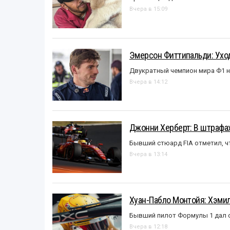
Вчера в 15:09
Эмерсон Фиттипальди: Уход
Двукратный чемпион мира Ф1 н
Вчера в 14:12
Джонни Херберт: В штрафах
Бывший стюард FIA отметил, ч
Вчера в 13:14
Хуан-Пабло Монтойя: Хэмилт
Бывший пилот Формулы 1 дал с
Вчера в 12:18