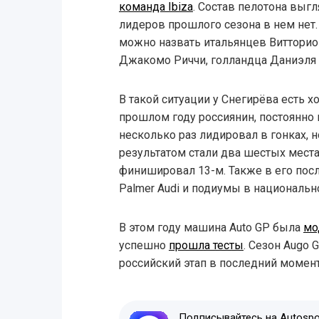
команда Ibiza
. Состав пелотона выг
лидеров прошлого сезона в нем нет
можно назвать итальянцев Витторио 
Джакомо Риччи, голландца Даниэля 
В такой ситуации у Снегирёва есть х
прошлом году россиянин, постоянн
несколько раз лидировал в гонках, 
результатом стали два шестых места
финишировал 13-м. Также в его пос
Palmer Audi и подиумы в национальн
В этом году машина Auto GP была
мо
успешно
прошла тесты
. Сезон Augo 
российский этап в последний момен
Подписывайтесь на Autospor