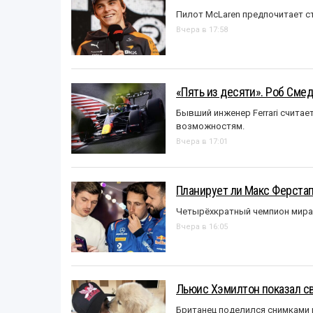
Пилот McLaren предпочитает ст
Вчера в 17:58
«Пять из десяти». Роб Смед
Бывший инженер Ferrari считае
возможностям.
Вчера в 17:01
Планирует ли Макс Ферста
Четырёхкратный чемпион мира 
Вчера в 16:05
Льюис Хэмилтон показал с
Британец поделился снимками 