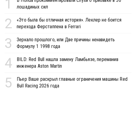
1
В Honda прокомментировали слухи о прибавке в 50
лошадиных сил
2
«Это была бы отличная история». Леклер не боится
перехода Ферстаппена в Ferrari
3
Зеркало прошлого, или Две причины ненавидеть
Формулу 1 1998 года
4
BILD: Red Bull нашла замену Ламбьязе, переманив
инженера Aston Martin
5
Пьер Ваше раскрыл главные ограничения машины Red
Bull Racing 2026 года