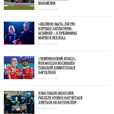
МАЛАЙЗИИ
Сегодня в 9:02
«ДОЛЖНО БЫТЬ, ЛАГРЮ
ХОРОШО ЗАПЛАТИЛИ».
ШТАЙНЕР – О ПРЕЕМНИКЕ
МАРКО В RED BULL
Вчера в 18:55
«ЧЕМПИОНСКИЙ КЛАСС».
ЙОХАНССОН ВОСХИЩЁН
ПОБЕДОЙ ХЭМИЛТОНА В
БАРСЕЛОНЕ
Вчера в 17:58
ХУАН-ПАБЛО МОНТОЙЯ:
РАССЕЛУ НУЖНО НАУЧИТЬСЯ
ЗЛИТЬСЯ НА АНТОНЕЛЛИ
Вчера в 17:01