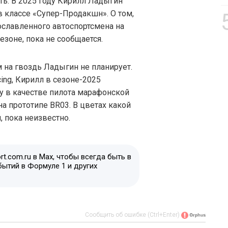
ь. В 2025 году Кирилл Ладыгин
 классе «Супер-Продакшн». О том,
ославленного автоспортсмена на
езоне, пока не сообщается.
 на гвоздь Ладыгин не планирует.
ng, Кирилл в сезоне-2025
 в качестве пилота марафонской
а прототипе BR03. В цветах какой
, пока неизвестно.
t.com.ru в Max, чтобы всегда быть в
бытий в Формуле 1 и других
Сообщить об ошибке (Ctrl+Enter)