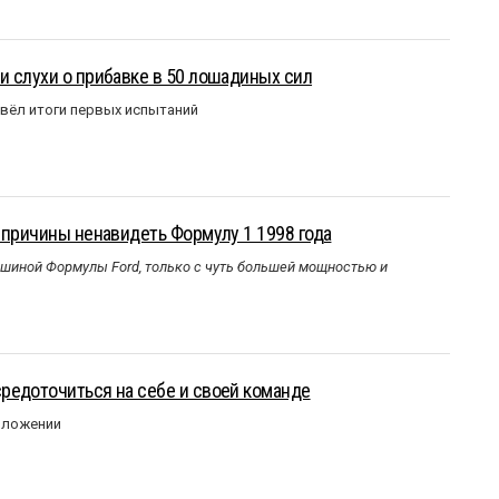
 слухи о прибавке в 50 лошадиных сил
вёл итоги первых испытаний
 причины ненавидеть Формулу 1 1998 года
ашиной Формулы Ford, только с чуть большей мощностью и
редоточиться на себе и своей команде
оложении