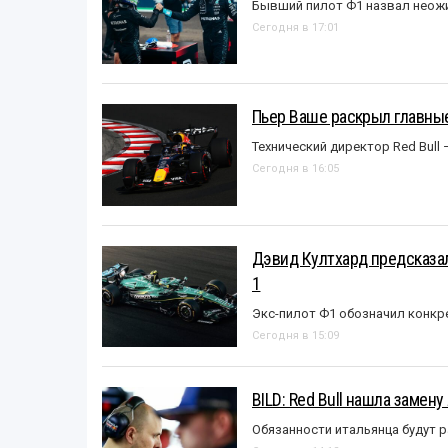
Бывший пилот Ф1 назвал неожи
Сегодня в 17:01
Пьер Ваше раскрыл главные
Технический директор Red Bull 
Сегодня в 16:05
Дэвид Култхард предсказал
1
Экс-пилот Ф1 обозначил конкр
Сегодня в 15:09
BILD: Red Bull нашла замен
Обязанности итальянца будут 