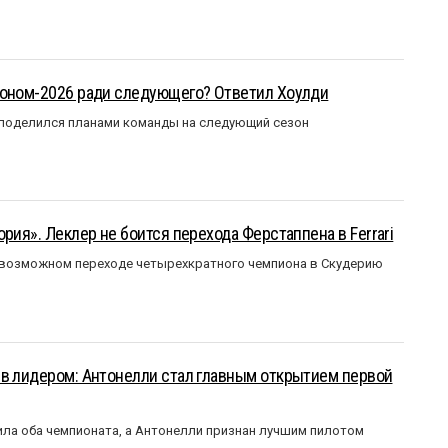
зоном-2026 ради следующего? Ответил Хоулди
 поделился планами команды на следующий сезон
рия». Леклер не боится перехода Ферстаппена в Ferrari
 возможном переходе четырехкратного чемпиона в Скудерию
ыв лидером: Антонелли стал главным открытием первой
ла оба чемпионата, а Антонелли признан лучшим пилотом