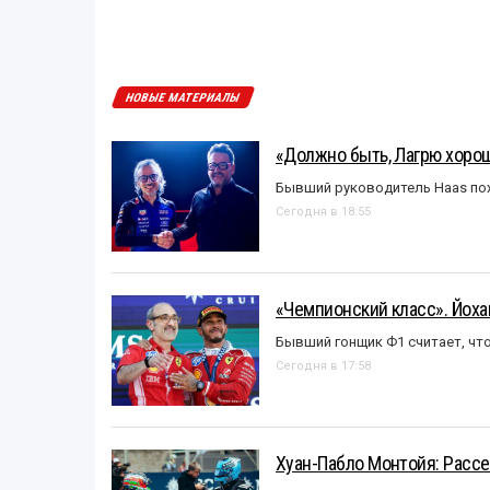
НОВЫЕ МАТЕРИАЛЫ
«Должно быть, Лагрю хорош
Бывший руководитель Haas пох
Сегодня в 18:55
«Чемпионский класс». Йох
Бывший гонщик Ф1 считает, что
Сегодня в 17:58
Хуан-Пабло Монтойя: Рассе