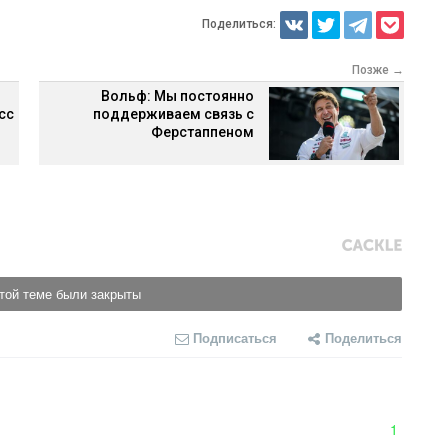
Поделиться:
Позже →
Вольф: Мы постоянно
сс
поддерживаем связь с
Ферстаппеном
той теме были закрыты
Подписаться
Поделиться
1