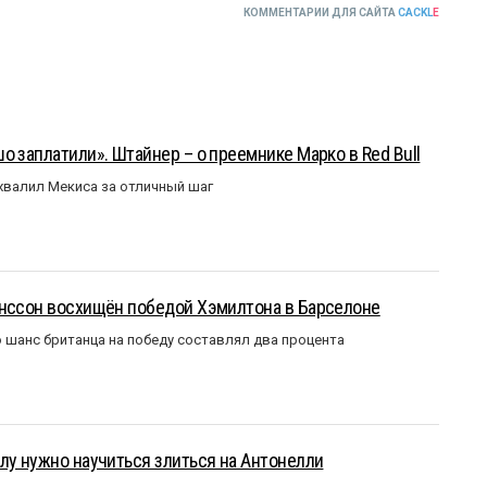
КОММЕНТАРИИ ДЛЯ САЙТА
CACKL
E
о заплатили». Штайнер – о преемнике Марко в Red Bull
валил Мекиса за отличный шаг
анссон восхищён победой Хэмилтона в Барселоне
 шанс британца на победу составлял два процента
лу нужно научиться злиться на Антонелли