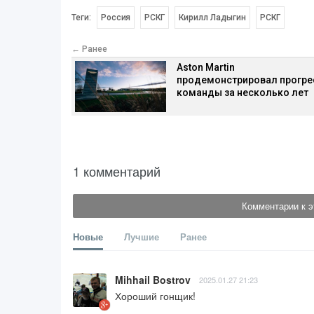
Теги:
Россия
РСКГ
Кирилл Ладыгин
РСКГ
← Ранее
Aston Martin
продемонстрировал прогре
команды за несколько лет
1 комментарий
Комментарии к э
Новые
Лучшие
Ранее
Mihhail Bostrov
2025.01.27 21:23
Хороший гонщик!