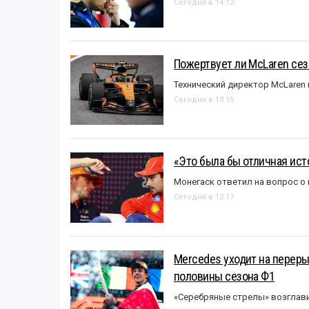
Сегодня в 14:12
Пожертвует ли McLaren се
Технический директор McLaren
Сегодня в 13:15
«Это была бы отличная исто
Монегаск ответил на вопрос о
Сегодня в 12:17
Mercedes уходит на перер
половины сезона Ф1
«Серебряные стрелы» возглави