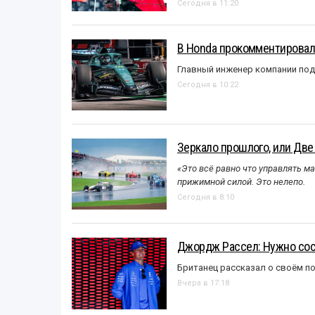
Сегодня в 11:20
В Honda прокомментировали
Главный инженер компании под
Сегодня в 10:22
Зеркало прошлого, или Две
«Это всё равно что управлять м
прижимной силой. Это нелепо.
Сегодня в 8:10
Джордж Рассел: Нужно сос
Британец рассказал о своём п
Вчера в 17:18