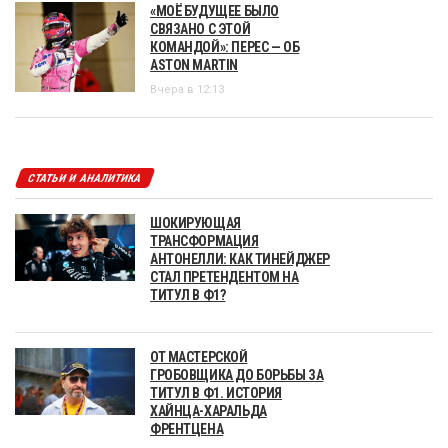
«МОЁ БУДУЩЕЕ БЫЛО
СВЯЗАНО С ЭТОЙ
КОМАНДОЙ»: ПЕРЕС — ОБ
ASTON MARTIN
Вчера в 12:13
СТАТЬИ И АНАЛИТИКА
ШОКИРУЮЩАЯ
ТРАНСФОРМАЦИЯ
АНТОНЕЛЛИ: КАК ТИНЕЙДЖЕР
СТАЛ ПРЕТЕНДЕНТОМ НА
ТИТУЛ В Ф1?
ОТ МАСТЕРСКОЙ
ГРОБОВЩИКА ДО БОРЬБЫ ЗА
ТИТУЛ В Ф1. ИСТОРИЯ
ХАЙНЦА-ХАРАЛЬДА
ФРЕНТЦЕНА