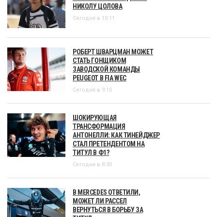
НИКОЛУ ЦОЛОВА
Сегодня в 10:11
РОБЕРТ ШВАРЦМАН МОЖЕТ
СТАТЬ ГОНЩИКОМ
ЗАВОДСКОЙ КОМАНДЫ
PEUGEOT В FIA WEC
Сегодня в 9:10
ШОКИРУЮЩАЯ
ТРАНСФОРМАЦИЯ
АНТОНЕЛЛИ: КАК ТИНЕЙДЖЕР
СТАЛ ПРЕТЕНДЕНТОМ НА
ТИТУЛ В Ф1?
Сегодня в 8:30
В MERCEDES ОТВЕТИЛИ,
МОЖЕТ ЛИ РАССЕЛ
ВЕРНУТЬСЯ В БОРЬБУ ЗА