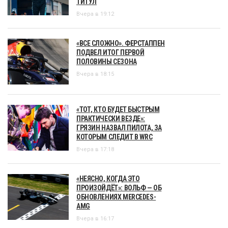
ТИТУЛ
Вчера в 19:12
«ВСЕ СЛОЖНО». ФЕРСТАППЕН
ПОДВЕЛ ИТОГ ПЕРВОЙ
ПОЛОВИНЫ СЕЗОНА
Вчера в 18:15
«ТОТ, КТО БУДЕТ БЫСТРЫМ
ПРАКТИЧЕСКИ ВЕЗДЕ»:
ГРЯЗИН НАЗВАЛ ПИЛОТА, ЗА
КОТОРЫМ СЛЕДИТ В WRC
Вчера в 17:18
«НЕЯСНО, КОГДА ЭТО
ПРОИЗОЙДЁТ»: ВОЛЬФ — ОБ
ОБНОВЛЕНИЯХ MERCEDES-
AMG
Вчера в 16:17