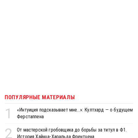
ПОПУЛЯРНЫЕ МАТЕРИАЛЫ
1
«Интуиция подсказывает мне...»: Култхард — о будущем
Ферстаппена
2
От мастерской гробовщика до борьбы за титул в Ф1.
История Хайнца-Харальда Френтцена