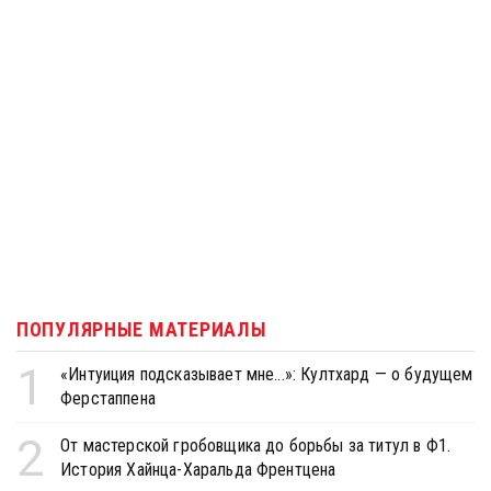
ПОПУЛЯРНЫЕ МАТЕРИАЛЫ
1
«Интуиция подсказывает мне...»: Култхард — о будущем
Ферстаппена
2
От мастерской гробовщика до борьбы за титул в Ф1.
История Хайнца-Харальда Френтцена