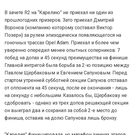
В зачете R2 на “Карелию” не приехал ни один из
прошлогодних призеров. Зато приехал Дмитрий
Воронов (компанию которому составил Виктор
Позерн) за рулем эпизодически появляющегося на
гоночных трассах Opel Adam. Приехал и более чем
уверенно опередил менее опытных соперников: 7
побед на допах и 45 секунд преимущества на финише.
Главной интригой была борьба за 2-ю позицию между
Павлом Щербаковым и Евгением Сапуновым. Перед
стартом утренней субботней секции Сапунов отставал
от оппонента на 45 секунд, после ее окончания - лишь
на секунду с небольшим. Казалось бы, Щербакову не
сдобровать - однако из трех допов решающей секции
он выиграл два и сохранил за собой 2-е место до
финиша, оставив на долю Сапунова лишь бронзу.
“Карелия” финишировала, но марафон зимних этапов