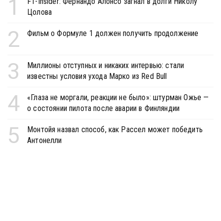
1
F1-Insider: Фернандо Алонсо загнал в долги Николу
Цолова
2
Фильм о Формуле 1 должен получить продолжение
3
Миллионы отступных и никаких интервью: стали
известны условия ухода Марко из Red Bull
4
«Глаза не моргали, реакции не было»: штурман Ожье —
о состоянии пилота после аварии в Финляндии
5
Монтойя назвал способ, как Рассел может победить
Антонелли