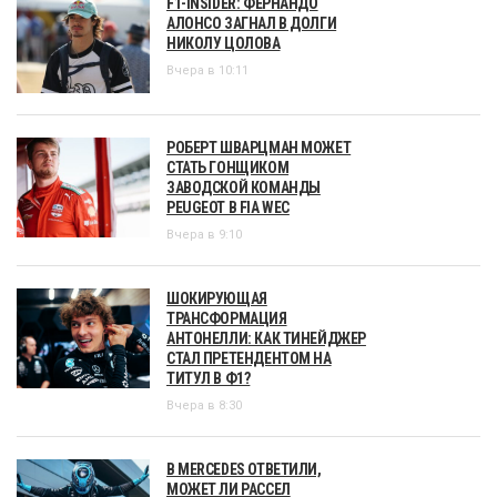
F1-INSIDER: ФЕРНАНДО
АЛОНСО ЗАГНАЛ В ДОЛГИ
НИКОЛУ ЦОЛОВА
Вчера в 10:11
РОБЕРТ ШВАРЦМАН МОЖЕТ
СТАТЬ ГОНЩИКОМ
ЗАВОДСКОЙ КОМАНДЫ
PEUGEOT В FIA WEC
Вчера в 9:10
ШОКИРУЮЩАЯ
ТРАНСФОРМАЦИЯ
АНТОНЕЛЛИ: КАК ТИНЕЙДЖЕР
СТАЛ ПРЕТЕНДЕНТОМ НА
ТИТУЛ В Ф1?
Вчера в 8:30
В MERCEDES ОТВЕТИЛИ,
МОЖЕТ ЛИ РАССЕЛ