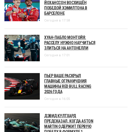
ЙОХАНССОН ВОСХИЩЁН
ПОБЕДОЙ ХЭМИЛТОНА В
БАРСЕЛОНЕ
Сегодня в 17:58
ХУАН-ПАБЛО МОНТОЙЯ:
РАССЕЛУ НУЖНО НАУЧИТЬСЯ
ЗЛИТЬСЯ НА АНТОНЕЛЛИ
Сегодня в 17:01
ПЬЕР ВАШЕ РАСКРЫЛ
ГЛАВНЫЕ ОГРАНИЧЕНИЯ
МАШИНЫ RED BULL RACING
2026 ГОДА
Сегодня в 16:05
ДЭВИД КУЛТХАРД
ПРЕДСКАЗАЛ, КОГДА ASTON
MARTIN ОДЕРЖИТ ПЕРВУЮ
ПОБЕДУ В ФОРМУЛЕ 1