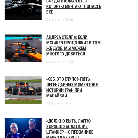
СОЗДАТЬ КОМАНДУ, В
КОТОРУЮ МЕЧТАЮТ ПОПАСТЬ
ВСЕ
Сегодня в 11:20
АНДРЕА СТЕЛЛА: ЕСЛИ
MCLAREN ПРОДОЛЖИТ В ТОМ
ЖЕ ДУХЕ, МЫ МОЖЕМ
МНОГОГО ДОБИТЬСЯ
Сегодня в 10:22
«СЕБ, ЭТО ГЛУПО!» ПЯТЬ
ЛЕГЕНДАРНЫХ МОМЕНТОВ В
ИСТОРИИ ГРАН ПРИ
МАЛАЙЗИИ
Сегодня в 9:02
«ДОЛЖНО БЫТЬ, ЛАГРЮ
ХОРОШО ЗАПЛАТИЛИ».
ШТАЙНЕР – О ПРЕЕМНИКЕ
МАРКО В RED BULL