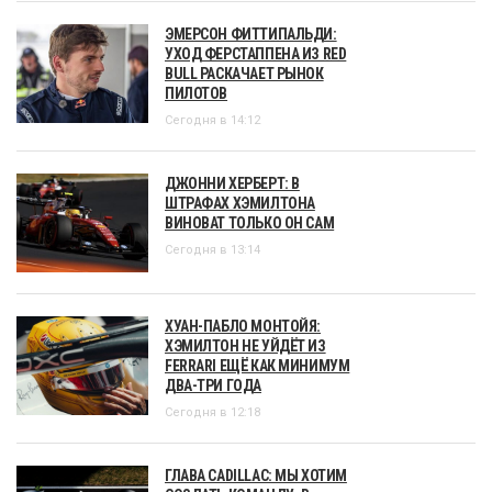
ЭМЕРСОН ФИТТИПАЛЬДИ:
УХОД ФЕРСТАППЕНА ИЗ RED
BULL РАСКАЧАЕТ РЫНОК
ПИЛОТОВ
Сегодня в 14:12
ДЖОННИ ХЕРБЕРТ: В
ШТРАФАХ ХЭМИЛТОНА
ВИНОВАТ ТОЛЬКО ОН САМ
Сегодня в 13:14
ХУАН-ПАБЛО МОНТОЙЯ:
ХЭМИЛТОН НЕ УЙДЁТ ИЗ
FERRARI ЕЩЁ КАК МИНИМУМ
ДВА-ТРИ ГОДА
Сегодня в 12:18
ГЛАВА CADILLAC: МЫ ХОТИМ