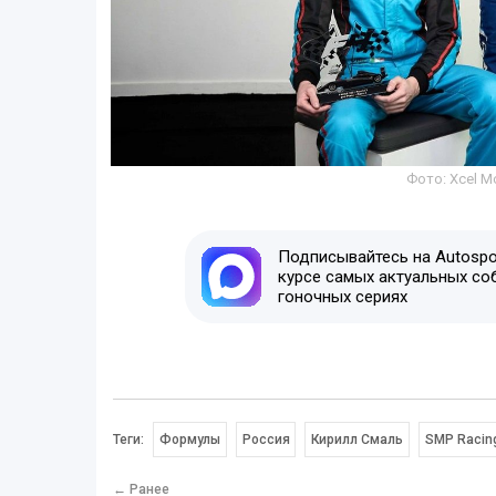
Фото: Xcel M
Подписывайтесь на Autospor
курсе самых актуальных со
гоночных сериях
Теги:
Формулы
Россия
Кирилл Смаль
SMP Racin
← Ранее