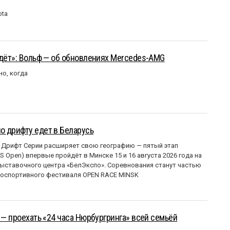
ota
йдёт»: Вольф — об обновлениях Mercedes-AMG
но, когда
о дрифту едет в Беларусь
 Дрифт Серии расширяет свою географию — пятый этап
 Open) впервые пройдёт в Минске 15 и 16 августа 2026 года на
ставочного центра «БелЭкспо». Соревнования станут частью
оспортивного фестиваля OPEN RACE MINSK
 — проехать «24 часа Нюрбургринга» всей семьёй