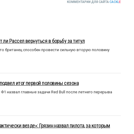
КОММЕНТАРИИ ДЛЯ САЙТА
CACKL
E
 ли Рассел вернуться в борьбу за титул
что британец способен провести сильную вторую половину
подвел итог первой половины сезона
Ф1 назвал главные задачи Red Bull после летнего перерыва
актически везде»: Грязин назвал пилота, за которым