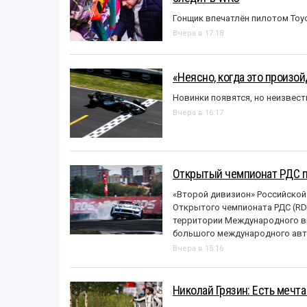
Гонщик впечатлён пилотом Toy
Вчера в 17:18
«Неясно, когда это произо
Новинки появятся, но неизвест
Вчера в 16:17
Открытый чемпионат РДС п
«Второй дивизион» Российской
Открытого чемпионата РДС (RDS
территории Международного вы
большого международного авт
Вчера в 15:16
Николай Грязин: Есть мечта