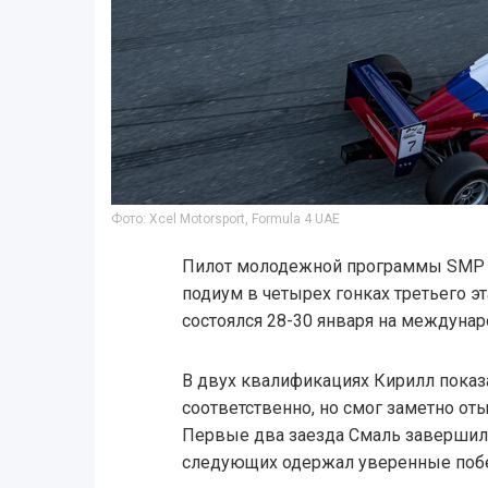
Фото: Xcel Motorsport, Formula 4 UAE
Пилот молодежной программы SMP R
подиум в четырех гонках третьего э
состоялся 28-30 января на междуна
В двух квалификациях Кирилл показ
соответственно, но смог заметно от
Первые два заезда Смаль завершил н
следующих одержал уверенные поб