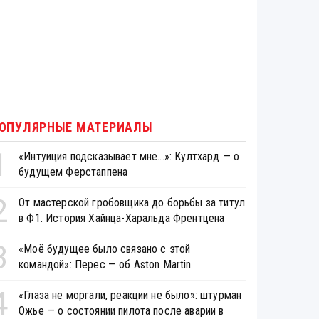
ОПУЛЯРНЫЕ МАТЕРИАЛЫ
1
«Интуиция подсказывает мне...»: Култхард — о
будущем Ферстаппена
2
От мастерской гробовщика до борьбы за титул
в Ф1. История Хайнца-Харальда Френтцена
3
«Моё будущее было связано с этой
командой»: Перес — об Aston Martin
4
«Глаза не моргали, реакции не было»: штурман
Ожье — о состоянии пилота после аварии в