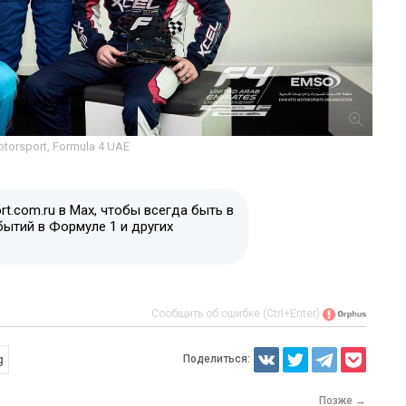
otorsport, Formula 4 UAE
t.com.ru в Max, чтобы всегда быть в
бытий в Формуле 1 и других
Сообщить об ошибке (Ctrl+Enter)
Поделиться:
g
Позже →