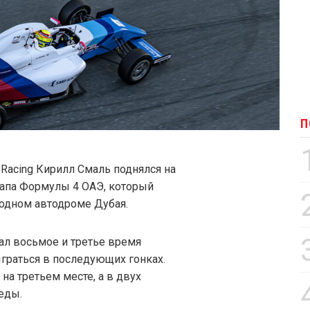
П
acing Кирилл Смаль поднялся на
тапа Формулы 4 ОАЭ, который
родном автодроме Дубая.
ал восьмое и третье время
ыграться в последующих гонках.
а третьем месте, а в двух
еды.