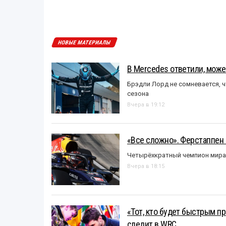
НОВЫЕ МАТЕРИАЛЫ
В Mercedes ответили, может
Брэдли Лорд не сомневается, 
сезона
Вчера в 19:12
«Все сложно». Ферстаппен 
Четырёхкратный чемпион мира 
Вчера в 18:15
«Тот, кто будет быстрым пр
следит в WRC