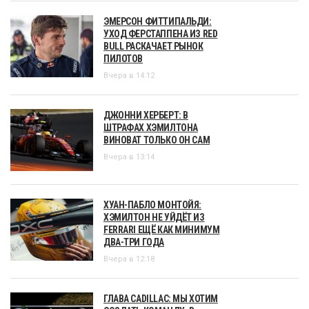
ЭМЕРСОН ФИТТИПАЛЬДИ:
УХОД ФЕРСТАППЕНА ИЗ RED
BULL РАСКАЧАЕТ РЫНОК
ПИЛОТОВ
Вчера в 14:12
ДЖОННИ ХЕРБЕРТ: В
ШТРАФАХ ХЭМИЛТОНА
ВИНОВАТ ТОЛЬКО ОН САМ
Вчера в 13:14
ХУАН-ПАБЛО МОНТОЙЯ:
ХЭМИЛТОН НЕ УЙДЁТ ИЗ
FERRARI ЕЩЁ КАК МИНИМУМ
ДВА-ТРИ ГОДА
Вчера в 12:18
ГЛАВА CADILLAC: МЫ ХОТИМ