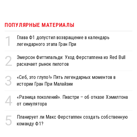
ПОПУЛЯРНЫЕ МАТЕРИАЛЫ
1
Глава Ф1 допустил возвращение в календарь
легендарного этапа Гран При
2
Эмерсон Фиттипальди: Уход Ферстаппена из Red Bull
раскачает рынок пилотов
3
«Себ, это глупо!» Пять легендарных моментов в
истории Гран При Малайзии
4
«Разница поколений». Пиастри – об отказе Хэмилтона
от симулятора
5
Планирует ли Макс Ферстаппен создать собственную
команду Ф1?