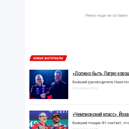
Никто ещё не оставил
НОВЫЕ МАТЕРИАЛЫ
«Должно быть, Лагрю хорош
Бывший руководитель Haas пох
Сегодня в 18:55
«Чемпионский класс». Йох
Бывший гонщик Ф1 считает, что