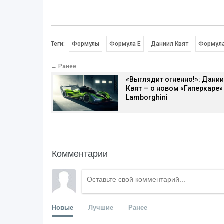
Теги:
Формулы
Формула E
Даниил Квят
Формула
← Ранее
«Выглядит огненно!»: Дани
Квят — о новом «Гиперкаре»
Lamborghini
Комментарии
Новые
Лучшие
Ранее