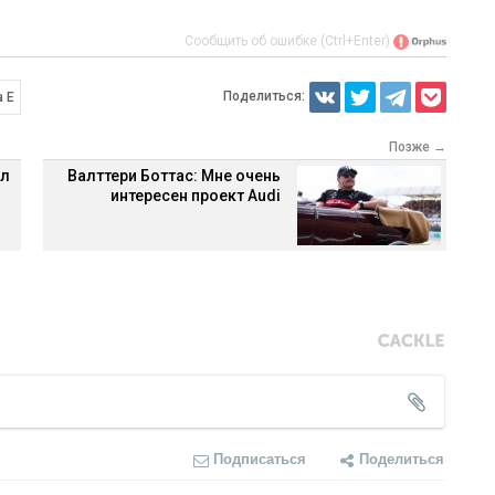
Сообщить об ошибке (Ctrl+Enter)
Поделиться:
 Е
Позже →
ил
Валттери Боттас: Мне очень
интересен проект Audi
Подписаться
Поделиться