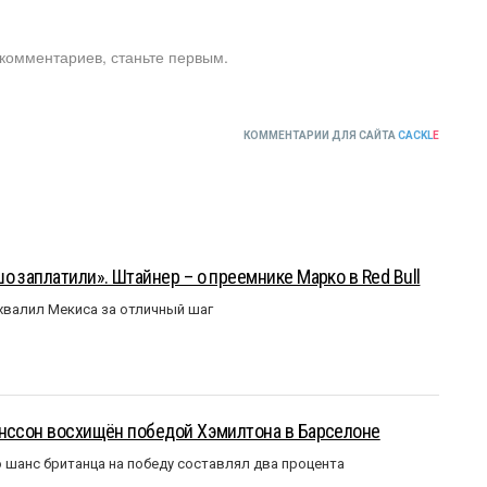
 комментариев, станьте первым.
КОММЕНТАРИИ ДЛЯ САЙТА
CACKL
E
о заплатили». Штайнер – о преемнике Марко в Red Bull
валил Мекиса за отличный шаг
анссон восхищён победой Хэмилтона в Барселоне
 шанс британца на победу составлял два процента