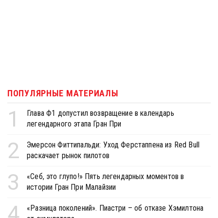
ПОПУЛЯРНЫЕ МАТЕРИАЛЫ
1
Глава Ф1 допустил возвращение в календарь
легендарного этапа Гран При
2
Эмерсон Фиттипальди: Уход Ферстаппена из Red Bull
раскачает рынок пилотов
3
«Себ, это глупо!» Пять легендарных моментов в
истории Гран При Малайзии
4
«Разница поколений». Пиастри – об отказе Хэмилтона