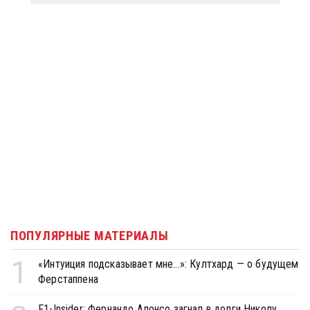
ПОПУЛЯРНЫЕ МАТЕРИАЛЫ
1
«Интуиция подсказывает мне...»: Култхард — о будущем
Ферстаппена
F1-Insider: Фернандо Алонсо загнал в долги Николу