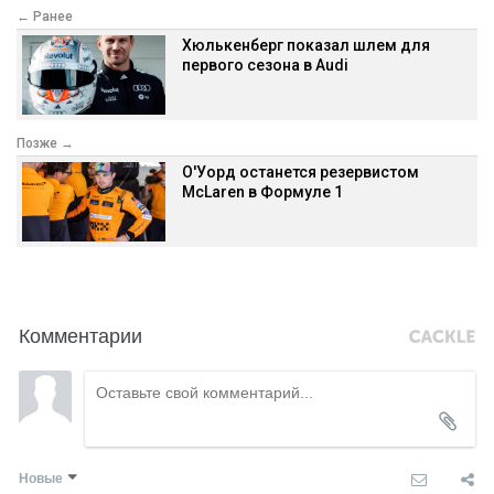
← Ранее
Хюлькенберг показал шлем для
первого сезона в Audi
Позже →
О'Уорд останется резервистом
McLaren в Формуле 1
Комментарии
Новые