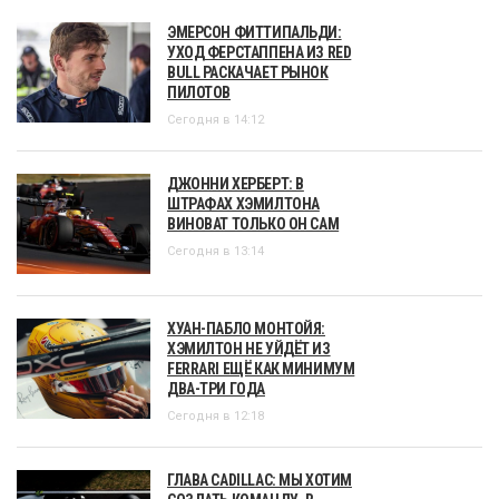
ЭМЕРСОН ФИТТИПАЛЬДИ:
УХОД ФЕРСТАППЕНА ИЗ RED
BULL РАСКАЧАЕТ РЫНОК
ПИЛОТОВ
Сегодня в 14:12
ДЖОННИ ХЕРБЕРТ: В
ШТРАФАХ ХЭМИЛТОНА
ВИНОВАТ ТОЛЬКО ОН САМ
Сегодня в 13:14
ХУАН-ПАБЛО МОНТОЙЯ:
ХЭМИЛТОН НЕ УЙДЁТ ИЗ
FERRARI ЕЩЁ КАК МИНИМУМ
ДВА-ТРИ ГОДА
Сегодня в 12:18
ГЛАВА CADILLAC: МЫ ХОТИМ