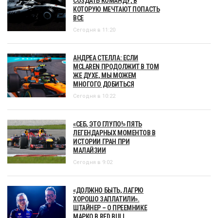
СОЗДАТЬ КОМАНДУ, В
КОТОРУЮ МЕЧТАЮТ ПОПАСТЬ
ВСЕ
Сегодня в 11:20
АНДРЕА СТЕЛЛА: ЕСЛИ
MCLAREN ПРОДОЛЖИТ В ТОМ
ЖЕ ДУХЕ, МЫ МОЖЕМ
МНОГОГО ДОБИТЬСЯ
Сегодня в 10:22
«СЕБ, ЭТО ГЛУПО!» ПЯТЬ
ЛЕГЕНДАРНЫХ МОМЕНТОВ В
ИСТОРИИ ГРАН ПРИ
МАЛАЙЗИИ
Сегодня в 9:02
«ДОЛЖНО БЫТЬ, ЛАГРЮ
ХОРОШО ЗАПЛАТИЛИ».
ШТАЙНЕР – О ПРЕЕМНИКЕ
МАРКО В RED BULL