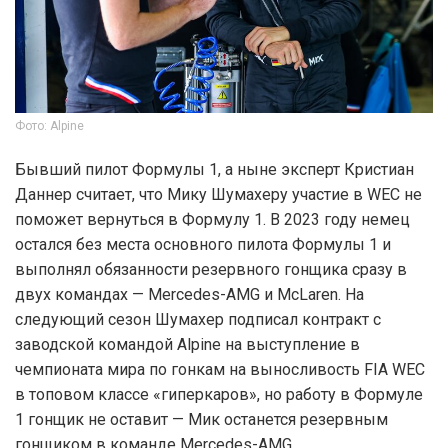
Фото: Alpine
Бывший пилот Формулы 1, а ныне эксперт Кристиан
Даннер считает, что Мику Шумахеру участие в WEC не
поможет вернуться в Формулу 1. В 2023 году немец
остался без места основного пилота Формулы 1 и
выполнял обязанности резервного гонщика сразу в
двух командах — Mercedes-AMG и McLaren. На
следующий сезон Шумахер подписал контракт с
заводской командой Alpine на выступление в
чемпионата мира по гонкам на выносливость FIA WEC
в топовом классе «гиперкаров», но работу в Формуле
1 гонщик не оставит — Мик останется резервным
гонщиком в команде Mercedes-AMG.