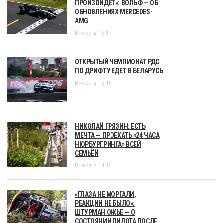
ПРОИЗОЙДЁТ»: ВОЛЬФ — ОБ
ОБНОВЛЕНИЯХ MERCEDES-
AMG
Вчера в 16:17
ОТКРЫТЫЙ ЧЕМПИОНАТ РДС
ПО ДРИФТУ ЕДЕТ В БЕЛАРУСЬ
Вчера в 15:16
НИКОЛАЙ ГРЯЗИН: ЕСТЬ
МЕЧТА — ПРОЕХАТЬ «24 ЧАСА
НЮРБУРГРИНГА» ВСЕЙ
СЕМЬЁЙ
Вчера в 14:15
«ГЛАЗА НЕ МОРГАЛИ,
РЕАКЦИИ НЕ БЫЛО»:
ШТУРМАН ОЖЬЕ — О
СОСТОЯНИИ ПИЛОТА ПОСЛЕ