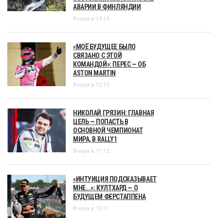
АВАРИИ В ФИНЛЯНДИИ
Вчера в 13:14
«МОЁ БУДУЩЕЕ БЫЛО
СВЯЗАНО С ЭТОЙ
КОМАНДОЙ»: ПЕРЕС — ОБ
ASTON MARTIN
Вчера в 12:13
НИКОЛАЙ ГРЯЗИН: ГЛАВНАЯ
ЦЕЛЬ — ПОПАСТЬ В
ОСНОВНОЙ ЧЕМПИОНАТ
МИРА, В RALLY1
Вчера в 11:12
«ИНТУИЦИЯ ПОДСКАЗЫВАЕТ
МНЕ...»: КУЛТХАРД — О
БУДУЩЕМ ФЕРСТАППЕНА
Вчера в 10:11