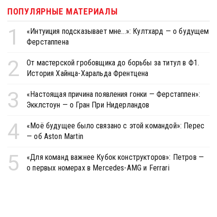
ПОПУЛЯРНЫЕ МАТЕРИАЛЫ
1
«Интуиция подсказывает мне...»: Култхард — о будущем
Ферстаппена
2
От мастерской гробовщика до борьбы за титул в Ф1.
История Хайнца-Харальда Френтцена
3
«Настоящая причина появления гонки — Ферстаппен»:
Экклстоун — о Гран При Нидерландов
4
«Моё будущее было связано с этой командой»: Перес
— об Aston Martin
5
«Для команд важнее Кубок конструкторов»: Петров —
о первых номерах в Mercedes-AMG и Ferrari