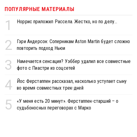
ПОПУЛЯРНЫЕ МАТЕРИАЛЫ
1
Норрис приложил Рассела. Жестко, но по делу...
2
Гэри Андерсон: Соперникам Aston Martin будет сложно
повторить подход Ньюи
3
Намечается сенсация? Уэббер удалил все совместные
фото с Пиастри из соцсетей
4
Йос Ферстаппен рассказал, насколько уступает сыну
во время совместных трек-дней
5
«У меня есть 20 минут». Ферстаппен-старший – о
судьбоносных переговорах с Марко