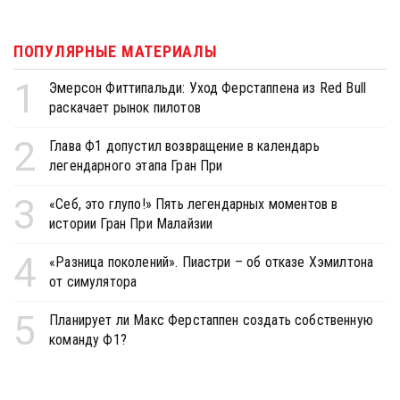
ПОПУЛЯРНЫЕ МАТЕРИАЛЫ
1
Эмерсон Фиттипальди: Уход Ферстаппена из Red Bull
раскачает рынок пилотов
2
Глава Ф1 допустил возвращение в календарь
легендарного этапа Гран При
3
«Себ, это глупо!» Пять легендарных моментов в
истории Гран При Малайзии
4
«Разница поколений». Пиастри – об отказе Хэмилтона
от симулятора
5
Планирует ли Макс Ферстаппен создать собственную
команду Ф1?