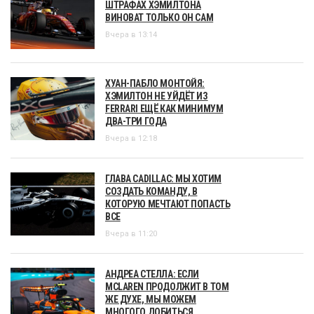
ШТРАФАХ ХЭМИЛТОНА
ВИНОВАТ ТОЛЬКО ОН САМ
Вчера в 13:14
ХУАН-ПАБЛО МОНТОЙЯ:
ХЭМИЛТОН НЕ УЙДЁТ ИЗ
FERRARI ЕЩЁ КАК МИНИМУМ
ДВА-ТРИ ГОДА
Вчера в 12:18
ГЛАВА CADILLAC: МЫ ХОТИМ
СОЗДАТЬ КОМАНДУ, В
КОТОРУЮ МЕЧТАЮТ ПОПАСТЬ
ВСЕ
Вчера в 11:20
АНДРЕА СТЕЛЛА: ЕСЛИ
MCLAREN ПРОДОЛЖИТ В ТОМ
ЖЕ ДУХЕ, МЫ МОЖЕМ
МНОГОГО ДОБИТЬСЯ