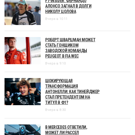
F1-INSIDER: ФЕРНАНДО
АЛОНСО ЗАГНАЛ В ДОЛГИ
НИКОЛУ ЦОЛОВА
Вчера в 10:11
РОБЕРТ ШВАРЦМАН МОЖЕТ
СТАТЬ ГОНЩИКОМ
ЗАВОДСКОЙ КОМАНДЫ
PEUGEOT В FIA WEC
Вчера в 9:10
ШОКИРУЮЩАЯ
ТРАНСФОРМАЦИЯ
АНТОНЕЛЛИ: КАК ТИНЕЙДЖЕР
СТАЛ ПРЕТЕНДЕНТОМ НА
ТИТУЛ В Ф1?
Вчера в 8:30
В MERCEDES ОТВЕТИЛИ,
МОЖЕТ ЛИ РАССЕЛ