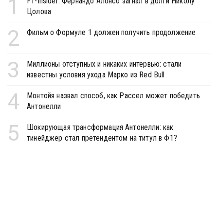
1
F1-Insider: Фернандо Алонсо загнал в долги Николу
Цолова
2
Фильм о Формуле 1 должен получить продолжение
3
Миллионы отступных и никаких интервью: стали
известны условия ухода Марко из Red Bull
4
Монтойя назвал способ, как Рассел может победить
Антонелли
5
Шокирующая трансформация Антонелли: как
тинейджер стал претендентом на титул в Ф1?