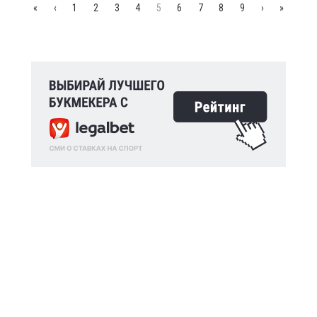
«
‹
1
2
3
4
5
6
7
8
9
›
»