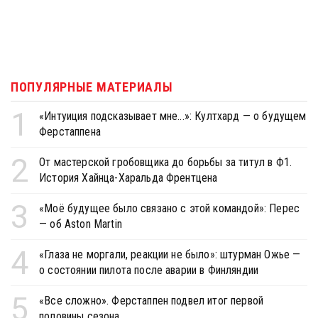
ПОПУЛЯРНЫЕ МАТЕРИАЛЫ
1
«Интуиция подсказывает мне...»: Култхард — о будущем
Ферстаппена
2
От мастерской гробовщика до борьбы за титул в Ф1.
История Хайнца-Харальда Френтцена
3
«Моё будущее было связано с этой командой»: Перес
— об Aston Martin
4
«Глаза не моргали, реакции не было»: штурман Ожье —
о состоянии пилота после аварии в Финляндии
5
«Все сложно». Ферстаппен подвел итог первой
половины сезона