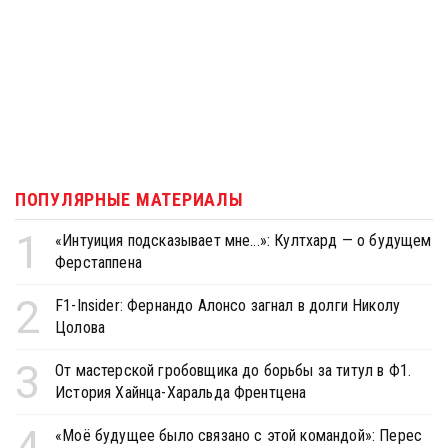
ПОПУЛЯРНЫЕ МАТЕРИАЛЫ
1
«Интуиция подсказывает мне...»: Култхард — о будущем
Ферстаппена
2
F1-Insider: Фернандо Алонсо загнал в долги Николу
Цолова
3
От мастерской гробовщика до борьбы за титул в Ф1.
История Хайнца-Харальда Френтцена
4
«Моё будущее было связано с этой командой»: Перес