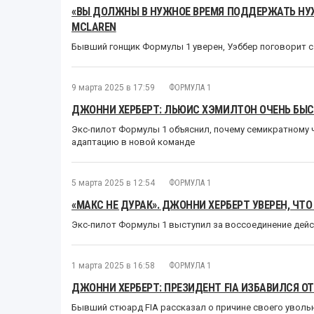
«ВЫ ДОЛЖНЫ В НУЖНОЕ ВРЕМЯ ПОДДЕРЖАТЬ НУЖН
MCLAREN
Бывший гонщик Формулы 1 уверен, Уэббер поговорит с
9 марта 2025 в 17:59
ФОРМУЛА 1
ДЖОННИ ХЕРБЕРТ: ЛЬЮИС ХЭМИЛТОН ОЧЕНЬ БЫСТ
Экс-пилот Формулы 1 объяснил, почему семикратному 
адаптацию в новой команде
5 марта 2025 в 12:54
ФОРМУЛА 1
«МАКС НЕ ДУРАК». ДЖОННИ ХЕРБЕРТ УВЕРЕН, ЧТО
Экс-пилот Формулы 1 выступил за воссоединение дей
1 марта 2025 в 16:58
ФОРМУЛА 1
ДЖОННИ ХЕРБЕРТ: ПРЕЗИДЕНТ FIA ИЗБАВИЛСЯ ОТ
Бывший стюард FIA рассказал о причине своего уволь