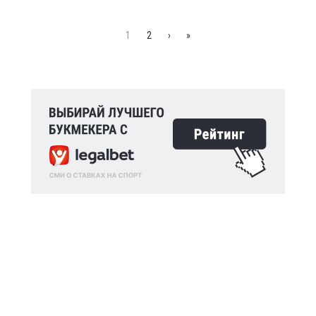
1
2
›
»