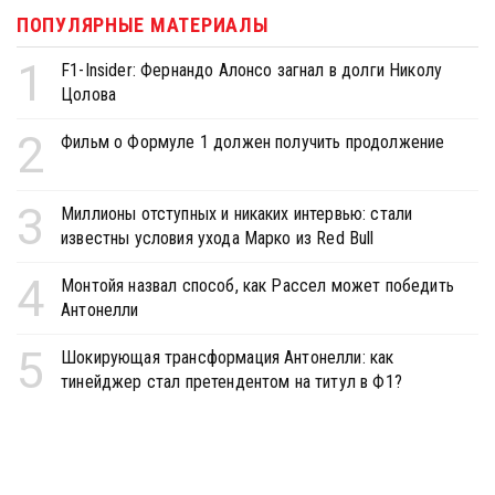
ПОПУЛЯРНЫЕ МАТЕРИАЛЫ
1
F1-Insider: Фернандо Алонсо загнал в долги Николу
Цолова
2
Фильм о Формуле 1 должен получить продолжение
3
Миллионы отступных и никаких интервью: стали
известны условия ухода Марко из Red Bull
4
Монтойя назвал способ, как Рассел может победить
Антонелли
5
Шокирующая трансформация Антонелли: как
тинейджер стал претендентом на титул в Ф1?