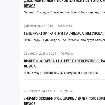
ДЖОЛИОН ПАЛМЕР: ИСХОД ЗАВИСИТ ОТ ТОГО, С
ВЕГАСЕ
Эксперт Формулы 1 уверен, что Максу Ферстаппену по 
4 ноября 2025 в 15:51
ФОРМУЛА 1
ГЕНДИРЕКТОР ГРАН ПРИ ЛАС-ВЕГАСА: МЫ СНОВА
В 2025 году на уик-энде в Лас-Вегасе снова будут элем
28 октября 2025 в 20:25
ФОРМУЛА 1
DISNEY И ФОРМУЛА 1 НАЧНУТ ПАРТНЁРСТВО С ГР
ВЕГАСА
Микки Маус посетит самый гламурный этап сезона
28 ноября 2024 в 19:59
ФОРМУЛА 1
«НИЧЕГО ОСОБЕННОГО». ШАРЛЬ ЛЕКЛЕР ПОГОВОР
ВЕГАСЕ