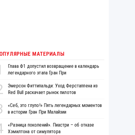
ОПУЛЯРНЫЕ МАТЕРИАЛЫ
1
Глава Ф1 допустил возвращение в календарь
легендарного этапа Гран При
2
Эмерсон Фиттипальди: Уход Ферстаппена из
Red Bull раскачает рынок пилотов
3
«Себ, это глупо!» Пять легендарных моментов
в истории Гран При Малайзии
4
«Разница поколений». Пиастри – об отказе
Хэмилтона от симулятора