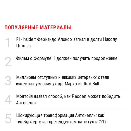
ПОПУЛЯРНЫЕ МАТЕРИАЛЫ
1
F1-Insider: Фернандо Алонсо загнал в долги Николу
Цолова
2
Фильм о Формуле 1 должен получить продолжение
3
Миллионы отступных и никаких интервью: стали
известны условия ухода Марко из Red Bull
4
Монтойя назвал способ, как Рассел может победить
Антонелли
5
Шокирующая трансформация Антонелли: как
тинейджер стал претендентом на титул в Ф1?