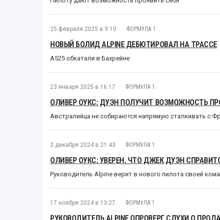
Пилоту дают возможность проявить себя
25 февраля 2025 в 9:10
ФОРМУЛА 1
НОВЫЙ БОЛИД ALPINE ДЕБЮТИРОВАЛ НА ТРАССЕ
A525 обкатали в Бахрейне
23 января 2025 в 16:17
ФОРМУЛА 1
ОЛИВЕР ОУКС: ДУЭН ПОЛУЧИТ ВОЗМОЖНОСТЬ ПР
Австралийца не собираются напрямую сталкивать с Ф
2 декабря 2024 в 21:43
ФОРМУЛА 1
ОЛИВЕР ОУКС: УВЕРЕН, ЧТО ДЖЕК ДУЭН СПРАВИТ
Руководитель Alpine верит в нового пилота своей ком
17 ноября 2024 в 13:27
ФОРМУЛА 1
РУКОВОДИТЕЛЬ ALPINE ОПРОВЕРГ СЛУХИ О ПРО