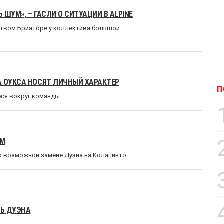
ШУМ», – ГАСЛИ О СИТУАЦИИ В ALPINE
ством Бриаторе у коллектива большой
А ОУКСА НОСЯТ ЛИЧНЫЙ ХАРАКТЕР
П
еся вокруг команды
ОМ
о возможной замене Дуэна на Колапинто
ТЬ ДУЭНА