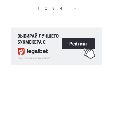
1
2
3
4
›
»