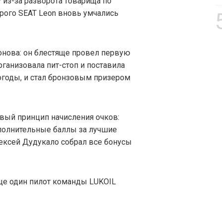
 из-за разворота товарища по
рого SEAT Leon вновь умчались
онова: он блестяще провел первую
рганизовала пит-стоп и поставила
оды, и стал бронзовым призером
овый принцип начисления очков:
полнительные баллы за лучшие
лексей Дудукало собрал все бонусы
еще один пилот команды LUKOIL