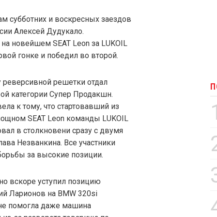
ам субботних и воскресных заездов
сии Алексей Дудукало.
на новейшем SEAT Leon за LUKOIL
ервой гонке и победил во второй.
у реверсивной решетки отдал
П
бой категории Супер Продакшн.
ела к тому, что стартовавший из
 мощном SEAT Leon команды LUKOIL
овал в столкновени сразу с двумя
лава Незванкина. Все участники
борьбы за высокие позиции.
но вскоре уступил позицию
ий Ларионов на BMW 320si
 не помогла даже машина