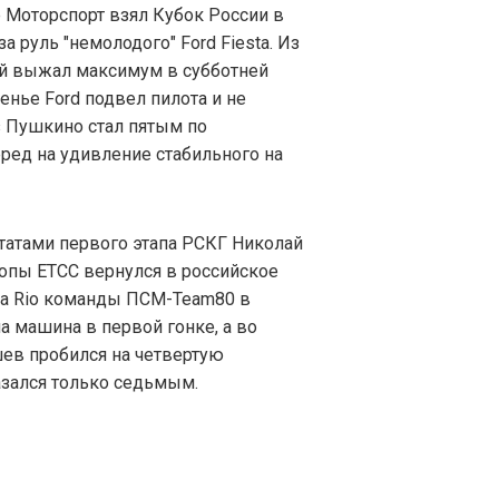
Моторспорт взял Кубок России в
 руль "немолодого" Ford Fiesta. Из
й выжал максимум в субботней
енье Ford подвел пилота и не
з Пушкино стал пятым по
еред на удивление стабильного на
татами первого этапа РСКГ Николай
опы ETCC вернулся в российское
Kia Rio команды ПСМ-Team80 в
а машина в первой гонке, а во
ев пробился на четвертую
азался только седьмым.