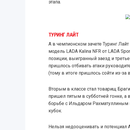
этапа.
ТУРИНГ ЛАЙТ
А в чемпионском зачете Туринг Лайт
модель LADA Kalina NFR от LADA Sport
позиции, выигранный заезд и третье
пришлось отбивать атаки руководите
(тому в итоге пришлось сойти из-за
Вторым в классе стал товарищ Браг
пришел пятым в субботней гонке, а
борьбе с Ильдаром Рахматуллиным н
кубок.
Нельзя недооценивать и потенциал