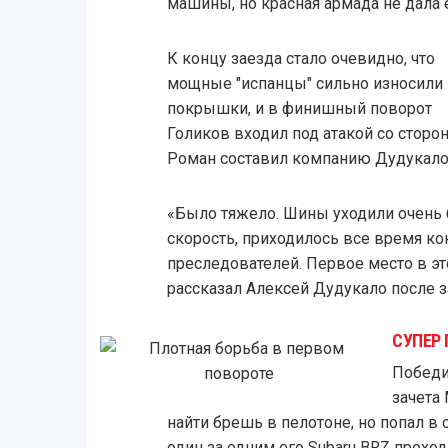
машины, но красная армада не дала 
К концу заезда стало очевидно, что
мощные "испанцы" сильно износили
покрышки, и в финишный поворот
Голиков входил под атакой со сторо
Роман составил компанию Дудукало 
«Было тяжело. Шины уходили очень 
скорость, приходилось все время ко
преследователей. Первое место в это
рассказал Алексей Дудукало после з
СУПЕР
Победи
зачета
найти брешь в пелотоне, но попал в 
один за одним его Subaru BRZ проход