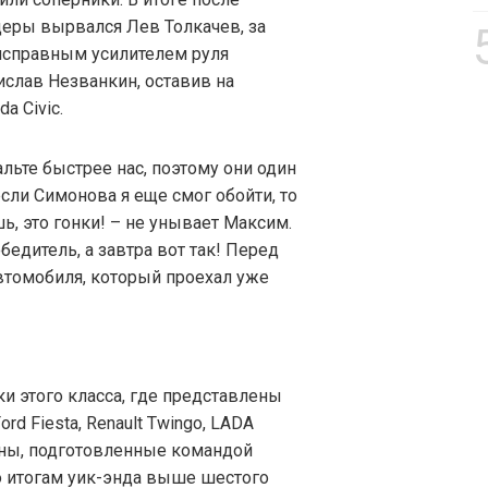
деры вырвался Лев Толкачев, за
исправным усилителем руля
ислав Незванкин, оставив на
a Civic.
альте быстрее нас, поэтому они один
сли Симонова я еще смог обойти, то
ь, это гонки! – не унывает Максим.
обедитель, а завтра вот так! Перед
втомобиля, который проехал уже
 этого класса, где представлены
d Fiesta, Renault Twingo, LADA
шины, подготовленные командой
о итогам уик-энда выше шестого