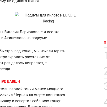
ему ни единого шанса.
ны Виталия Ларионова – и все же
и Акиниязова на подиуме.
П
быстро, под конец мы начали терять
нтролировать расстояние от
т раз далось непросто», –
аезда.
 ПРОДАКШН
тель первой гонки менее мощного
 Максим Чернёв на старте попытался
свалку и испортил себе всю гонку:
или соперники. В итоге после