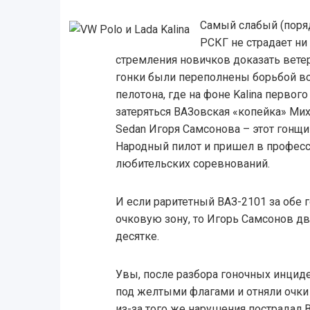
Самый слабый (поряд
РСКГ не страдает ни 
стремления новичков доказать вете
гонки были переполнены борьбой во
пелотона, где на фоне Kalina первог
затеряться ВАЗовская «копейка» Мих
Sedan Игоря Самсонова – этот гонщи
Народный пилот и пришел в професс
любительских соревнований.
И если раритетный ВАЗ-2101 за обе г
очковую зону, то Игорь Самсонов 
десятке.
Увы, после разбора гоночных инциде
под желтыми флагами и отняли очки
из-за того же нарушения пострадал