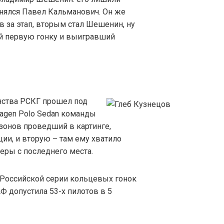
однялся Павел Кальманович. Он же
 за этап, вторым стал Шешенин, ну
ий первую гонку и выигравший
нства РСКГ прошел под
wagen Polo Sedan команды
езонов проведший в картинге,
ции, и вторую – там ему хватило
деры с последнего места.
е Российской серии кольцевых гонок
Ф допустила 53-х пилотов в 5