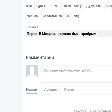
Теги:
Туринг
РСКГ
Lukoil Racing
Дудукало
Sub
Чернев
Севастьянов
B-Tuning
← Ранее
Перес: В Монреале нужно быть храбрым
Комментарии
Новые
Лучшие
Ранее
Никто ещё не оставил