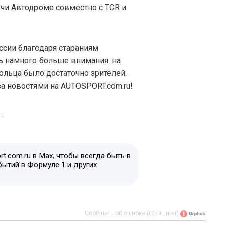
чи Автодроме совместно с TCR и
оссии благодаря стараниям
ь намного больше внимания: на
ольца было достаточно зрителей.
а новостями на AUTOSPORT.com.ru!
t.com.ru в Max, чтобы всегда быть в
бытий в Формуле 1 и других
Сообщить об ошибке (Ctrl+Enter)