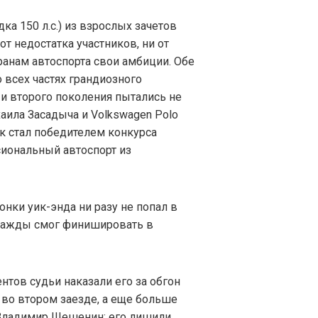
ка 150 л.с.) из взрослых зачетов
от недостатка участников, ни от
ранам автоспорта свои амбиции. Обе
 всех частях грандиозного
о и второго поколения пытались не
аила Засадыча и Volkswagen Polo
к стал победителем конкурса
иональный автоспорт из
онки уик-энда ни разу не попал в
дважды смог финишировать в
нтов судьи наказали его за обгон
 во втором заезде, а еще больше
 Владимир Шешенин: его лишили