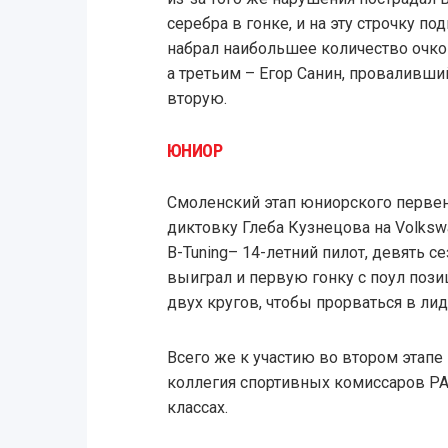
серебра в гонке, и на эту строчку п
набрал наибольшее количество очков
а третьим – Егор Санин, проваливш
вторую.
ЮНИОР
Смоленский этап юниорского перве
диктовку Глеба Кузнецова на Volks
B-Tuning– 14-летний пилот, девять с
выиграл и первую гонку с поул пози
двух кругов, чтобы прорваться в ли
Всего же к участию во втором этап
коллегия спортивных комиссаров РА
классах.