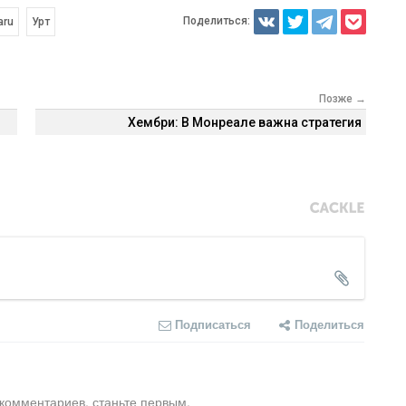
Поделиться:
aru
Урт
Позже →
Хембри: В Монреале важна стратегия
Подписаться
Поделиться
 комментариев, станьте первым.