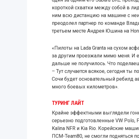
короткой схватки между собой в ли
ним всю дистанцию на машине с не
преодолел партнер по команде Влад
третьем месте Андрея Юшина на Hond
«Пилоты на Lada Granta на сухом асф
за другим проезжали мимо меня. И е
дальше не получилось. Что поделаеш
– Тут случается всякое, сегодня ты п
Сочи будет основательный ребилд а
много боевых километров».
ТУРИНГ ЛАЙТ
Крайне эффектными выглядели гонки
серьезно подготовленные VW Polo, For
Kalina NFR и Kia Rio. Корейские ма
ПСМ-Team80, не смогли подняться п