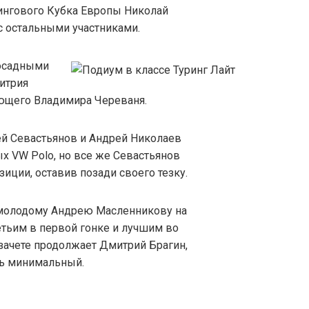
рингового Кубка Европы Николай
с остальными участниками.
досадными
итрия
ующего Владимира Череваня.
ей Севастьянов и Андрей Николаев
х VW Polo, но все же Севастьянов
зиции, оставив позади своего тезку.
ь молодому Андрею Масленникову на
етьим в первой гонке и лучшим во
 зачете продолжает Дмитрий Брагин,
рь минимальный.