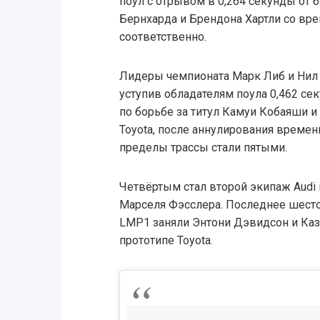
поул с отрывом в 0,264 секунды от
Бернхарда и Брендона Хартли со врем
соответственно.
Лидеры чемпионата Марк Либ и Нил 
уступив обладателям поула 0,462 сек
по борьбе за титул Камуи Кобаяши 
Toyota, после аннулирования времен
пределы трассы стали пятыми.
Четвёртым стал второй экипаж Audi 
Марселя Фэсслера. Последнее шесто
LMP1 заняли Энтони Дэвидсон и Ка
прототипе Toyota.