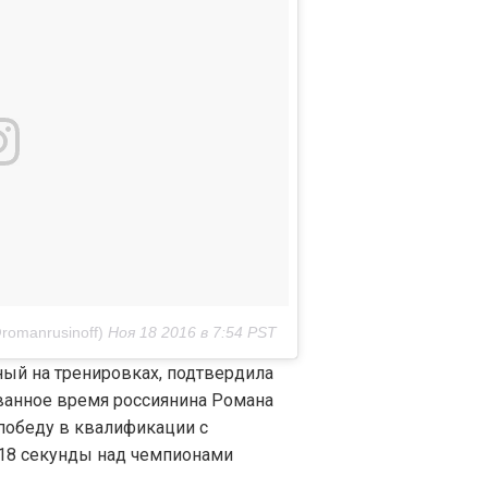
romanrusinoff)
Ноя 18 2016 в 7:54 PST
ный на тренировках, подтвердила
ованное время россиянина Романа
 победу в квалификации с
18 секунды над чемпионами