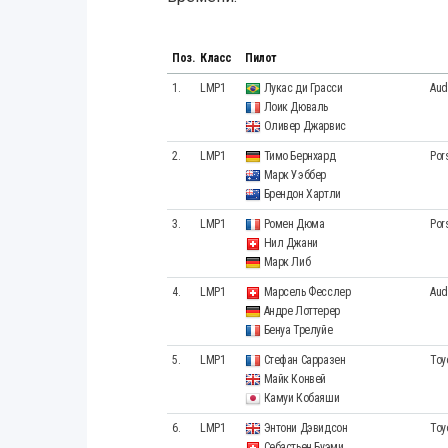
Поз.
Класс
Пилот
1.
LMP1
Лукас ди Грасси
Aud
Лоик Дюваль
Оливер Джарвис
2.
LMP1
Тимо Бернхард
Por
Марк Уэббер
Брендон Хартли
3.
LMP1
Ромен Дюма
Por
Нил Джани
Марк Либ
4.
LMP1
Марсель Фесслер
Aud
Андре Лоттерер
Бенуа Трелуйе
5.
LMP1
Стефан Сарразен
Toy
Майк Конвей
Камуи Кобаяши
6.
LMP1
Энтони Дэвидсон
Toy
Себастьен Буэми