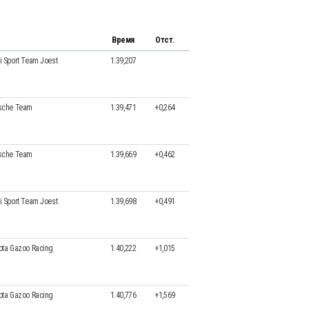
Время
Отст.
i Sport Team Joest
1.39,207
sche Team
1.39,471
+0,264
sche Team
1.39,669
+0,462
i Sport Team Joest
1.39,698
+0,491
ota Gazoo Racing
1.40,222
+1,015
ota Gazoo Racing
1.40,776
+1,569