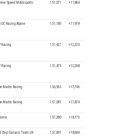
reme Speed Motorsports
1.51,071
+11,864
i DC Racing Alpine
1.51,185
+11,978
 Racing
1.51,427
+12,220
 Racing
1.51,475
+12,268
on Martin Racing
1.56,953
+17,746
on Martin Racing
1.57,081
+17,874
Corse
1.57,380
+18,173
d Chip Ganassi Team UK
1.57,891
+18,684