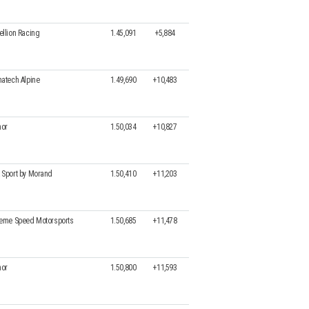
ellion Racing
1.45,091
+5,884
natech Alpine
1.49,690
+10,483
or
1.50,034
+10,827
 Sport by Morand
1.50,410
+11,203
reme Speed Motorsports
1.50,685
+11,478
or
1.50,800
+11,593