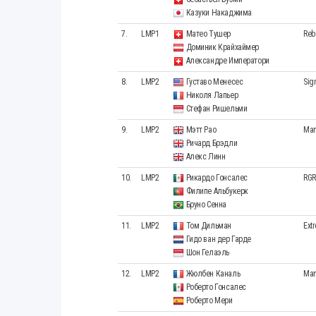
Казуки Накаджима
7.
LMP1
Матео Тушер
Reb
Доминик Крайхаймер
Александре Императори
8.
LMP2
Густаво Менесес
Sig
Николя Лапьер
Стефан Ришельми
9.
LMP2
Мэтт Рао
Man
Ричард Брэдли
Алекс Линн
10.
LMP2
Рикардо Гонсалес
RGR
Филипе Альбукерк
Бруно Сенна
11.
LMP2
Том Дильман
Ext
Гидо ван дер Гарде
Шон Гелаэль
12.
LMP2
Жюлбен Каналь
Man
Роберто Гонсалес
Роберто Мери