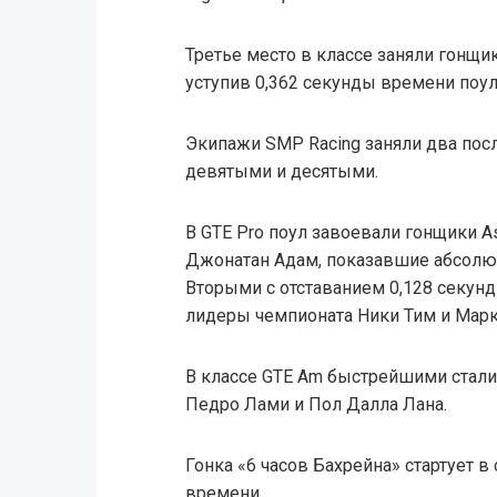
Третье место в классе заняли гонщик
уступив 0,362 секунды времени поул
Экипажи SMP Racing заняли два посл
девятыми и десятыми.
В GTE Pro поул завоевали гонщики As
Джонатан Адам, показавшие абсолют
Вторыми с отставанием 0,128 секунд
лидеры чемпионата Ники Тим и Марк
В классе GTE Am быстрейшими стали 
Педро Лами и Пол Далла Лана.
Гонка «6 часов Бахрейна» стартует в
времени.