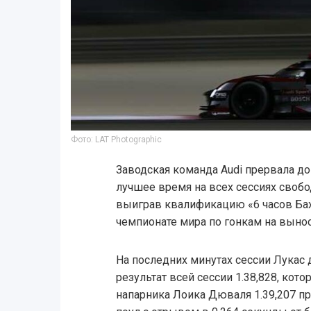
Фото: LAT Photographic
Заводская команда Audi прервала д
лучшее время на всех сессиях своб
выиграв квалификацию «6 часов Бах
чемпионате мира по гонкам на выно
На последних минутах сессии Лукас 
результат всей сессии 1.38,828, кот
напарника Лоика Дюваля 1.39,207 п