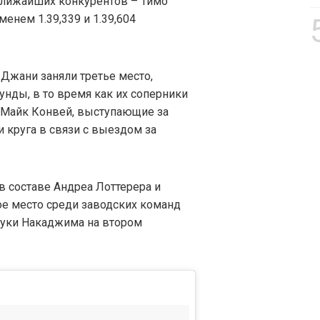
 ближайших конкурентов – Тимо
енем 1.39,339 и 1.39,604
Джани заняли третье место,
унды, в то время как их соперники
и Майк Конвей, выступающие за
и круга в связи с выездом за
в составе Андреа Лоттерера и
е место среди заводских команд
зуки Накаджима на втором