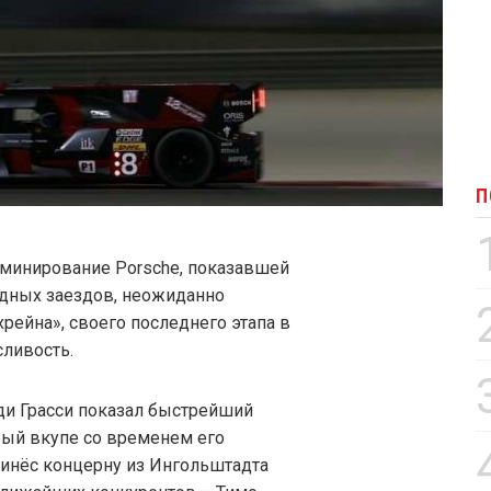
П
оминирование Porsche, показавшей
одных заездов, неожиданно
рейна», своего последнего этапа в
сливость.
ди Грасси показал быстрейший
орый вкупе со временем его
ринёс концерну из Ингольштадта