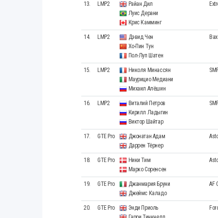
13.
LMP2
Райан Дил
Ext
Луис Дерани
Крис Камминг
14.
LMP2
Дэвид Чен
Bax
Хо-Пин Тун
Пол-Луп Шатен
15.
LMP2
Николя Минассян
SMP
Маурицио Медиани
Михаил Алёшин
16.
LMP2
Виталий Петров
SMP
Кирилл Ладыгин
Виктор Шайтар
17.
GTE Pro
Джонатан Адам
Ast
Даррен Тёрнер
18.
GTE Pro
Ники Тим
Ast
Марко Соренсен
19.
GTE Pro
Джанмария Бруни
AF 
Джеймс Каладо
20.
GTE Pro
Энди Приоль
For
Гарри Тинкнелл